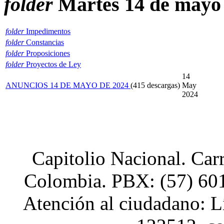
folder
Martes 14 de mayo
xnxx
Hindi
Sex
Videos
folder
Impedimentos
Xnxx
folder
Constancias
folder
Proposiciones
folder
Proyectos de Ley
14
ANUNCIOS 14 DE MAYO DE 2024
(415 descargas)
May
2024
Capitolio Nacional. Car
Colombia. PBX: (57) 601
Atención al ciudadano: L