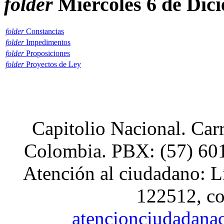
folder
Miercoles 6 de Dic
xnxx
Hindi
Sex
Videos
folder
Constancias
Xnxx
folder
Impedimentos
folder
Proposiciones
folder
Proyectos de Ley
Capitolio Nacional. Car
Colombia. PBX: (57) 601
Atención al ciudadano: L
122512, co
atencionciudadana