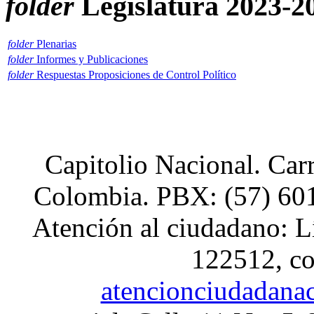
folder
Legislatura 2023-2
xnxx
Hindi
Sex
Videos
folder
Plenarias
Xnxx
folder
Informes y Publicaciones
folder
Respuestas Proposiciones de Control Político
Capitolio Nacional. Car
Colombia. PBX: (57) 601
Atención al ciudadano: L
122512, co
atencionciudadana