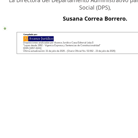
La Directora del Departamento Administrativo par
Social (DPS),
Susana Correa Borrero.
Disposiciones analizadas por Avance Jurídico Casa Editorial Ltda.©
"Leyes desde 1992 - Vigencia Expresa y Sentencias de Constitucionalidad"
ISSN [1657-6241]
Última actualización: 31 de julio de 2026 - (Diario Oficial No. 53.562 - 23 de julio de 2026)