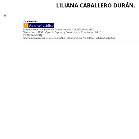
LILIANA CABALLERO DURÁN.
Disposiciones analizadas por Avance Jurídico Casa Editorial Ltda.©
"Leyes desde 1992 - Vigencia Expresa y Sentencias de Constitucionalidad"
ISSN [1657-6241]
Última actualización: 31 de julio de 2026 - (Diario Oficial No. 53.562 - 23 de julio de 2026)