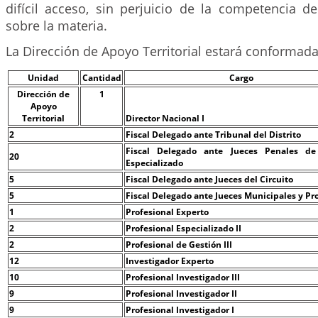
difícil acceso, sin perjuicio de la competencia d
sobre la materia.
La Dirección de Apoyo Territorial estará conformada
Unidad
Cantidad
Cargo
Dirección de
1
Apoyo
Territorial
Director Nacional I
2
Fiscal Delegado ante Tribunal del Distrito
Fiscal Delegado ante Jueces Penales de 
20
Especializado
5
Fiscal Delegado ante Jueces del Circuito
5
Fiscal Delegado ante Jueces Municipales y P
1
Profesional Experto
2
Profesional Especializado II
2
Profesional de Gestión III
12
Investigador Experto
10
Profesional Investigador III
9
Profesional Investigador II
9
Profesional Investigador I