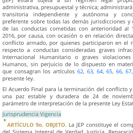
(JEP) estará sujeta a un régimen legal propi
administrativa, presupuestal y técnica; administrará
transitoria independiente y autónoma y co
preferente sobre todas las demás jurisdicciones y
de las conductas cometidas con anterioridad al
2016, por causa, con ocasión o en relación directa
conflicto armado, por quienes participaron en el 
respecto a conductas consideradas graves infra
Internacional Humanitario o graves violacione
Humanos, sin perjuicio de lo dispuesto en mate
que consagran los artículos
62
,
63
,
64
,
65
,
66
,
67
presente ley.
El Acuerdo Final para la terminación del conflicto y
una paz estable y duradera de 24 de noviemb
parámetro de interpretación de la presente Ley Estat
Jurisprudencia Vigencia
ARTÍCULO 9o. OBJETO.
La JEP constituye el comp
del Sistema Integral de Verdad, Justicia, Reparac