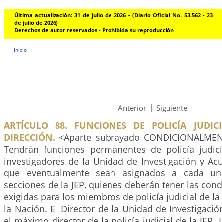
Última actualización: 31 de julio de 2026 - (Diario Oficial No. 53.562 - 23
de julio de 2026)
Derechos de autor reservados - Prohibida su reproducción
Inicio
|
Anterior
Siguiente
ARTÍCULO 88. FUNCIONES DE POLICÍA JUDIC
DIRECCIÓN.
<Aparte subrayado CONDICIONALMENT
Tendrán funciones permanentes de policía judicia
investigadores de la Unidad de Investigación y Acu
que eventualmente sean asignados a cada un
secciones de la JEP, quienes deberán tener las cond
exigidas para los miembros de policía judicial de la
la Nación. El Director de la Unidad de Investigació
el máximo director de la policía judicial de la JEP.