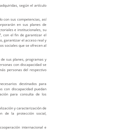
dquiridas, según el artículo
rdo con sus competencias, así
corporarán en sus planes de
toriales e institucionales, su
 con el fin de garantizar el
o, garantizar el acceso real y
ios sociales que se ofrecen al
n de sus planes, programas y
personas con discapacidad se
más personas del respectivo
necesarios destinados para
as con discapacidad puedan
ación para consulta de los
ización y caracterización de
n de la protección social,
 cooperación internacional e