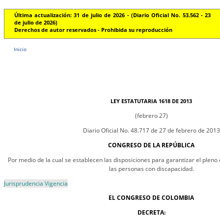
Última actualización: 31 de julio de 2026 - (Diario Oficial No. 53.562 - 23
de julio de 2026)
Derechos de autor reservados - Prohibida su reproducción
Inicio
LEY ESTATUTARIA 1618 DE 2013
(febrero 27)
Diario Oficial No. 48.717 de 27 de febrero de 2013
CONGRESO DE LA REPÚBLICA
Por medio de la cual se establecen las disposiciones para garantizar el pleno 
las personas con discapacidad.
Jurisprudencia Vigencia
EL CONGRESO DE COLOMBIA
DECRETA: