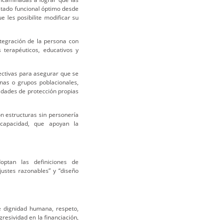
stado funcional óptimo desde
ue les posibilite modificar su
ntegración de la persona con
 terapéuticos, educativos y
efectivas para asegurar que se
onas o grupos poblacionales,
sidades de protección propias
n estructuras sin personería
scapacidad, que apoyan la
ptan las definiciones de
justes razonables” y “diseño
e dignidad humana, respeto,
gresividad en la financiación,