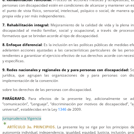
personas con discapacidad estén en condiciones de alcanzar y mantener un e
el punto de vista físico, sensorial, intelectual, psíquico o social, de manera q
propia vida y ser más independientes.
7. Rehabilitación integral:
Mejoramiento de la calidad de vida y la plena i
discapacidad al medio familiar, social y ocupacional, a través de procesos
formativos que se brindan acorde al tipo de discapacidad.
8. Enfoque diferencial
: Es la inclusión en las políticas públicas de medidas 
adelanten acciones ajustadas a las características particulares de las pers
tendientes a garantizar el ejercicio efectivo de sus derechos acorde con nece
y específicas.
9. Redes nacionales y regionales de y para personas con discapacidad:
So
jurídica, que agrupan las organizaciones de y para personas con di
implementación de la convención
sobre los derechos de las personas con discapacidad.
PARÁGRAFO.
Para efectos de la presente ley, adicionalmente se ado
“comunicación”, “Lenguaje”, “discriminación por motivos de discapacidad”, “a
universal”, establecidas en la Ley
1346
de 2009.
Jurisprudencia Vigencia
ARTÍCULO 3o. PRINCIPIOS.
La presente ley se rige por los principios d
autonomía individual, independencia, igualdad, equidad, Justicia, inclusión, pro