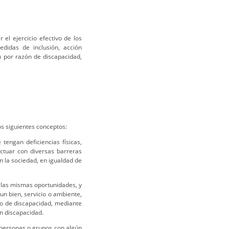
 el ejercicio efectivo de los
didas de inclusión, acción
n por razón de discapacidad,
os siguientes conceptos:
tengan deficiencias físicas,
actuar con diversas barreras
en la sociedad, en igualdad de
 las mismas oportunidades, y
 un bien, servicio o ambiente,
vo de discapacidad, mediante
n discapacidad.
a personas o grupos con algún