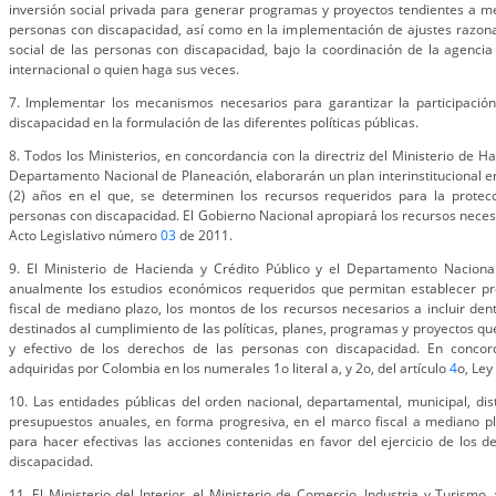
inversión social privada para generar programas y proyectos tendientes a me
personas con discapacidad, así como en la implementación de ajustes razona
social de las personas con discapacidad, bajo la coordinación de la agenci
internacional o quien haga sus veces.
7. Implementar los mecanismos necesarios para garantizar la participació
discapacidad en la formulación de las diferentes políticas públicas.
8. Todos los Ministerios, en concordancia con la directriz del Ministerio de Ha
Departamento Nacional de Planeación, elaborarán un plan interinstitucional 
(2) años en el que, se determinen los recursos requeridos para la protec
personas con discapacidad. El Gobierno Nacional apropiará los recursos neces
Acto Legislativo número
03
de 2011.
9. El Ministerio de Hacienda y Crédito Público y el Departamento Naciona
anualmente los estudios económicos requeridos que permitan establecer p
fiscal de mediano plazo, los montos de los recursos necesarios a incluir den
destinados al cumplimiento de las políticas, planes, programas y proyectos que 
y efectivo de los derechos de las personas con discapacidad. En concord
adquiridas por Colombia en los numerales 1o literal a, y 2o, del artículo
4
o, Ley
10. Las entidades públicas del orden nacional, departamental, municipal, distr
presupuestos anuales, en forma progresiva, en el marco fiscal a mediano pl
para hacer efectivas las acciones contenidas en favor del ejercicio de los 
discapacidad.
11. El Ministerio del Interior, el Ministerio de Comercio, Industria y Turismo,