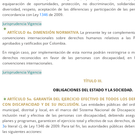
equiparación de oportunidades, protección, no discriminación, solidaridad,
diversidad, respeto, aceptación de las diferencias y participación de las p
concordancia con Ley
1346
de 2009.
Jurisprudencia Vigencia
ARTÍCULO 4o. DIMENSIÓN NORMATIVA.
La presente ley se complementa 
convenciones internacionales sobre derechos humanos relativos a las 
aprobados y ratificados por Colombia.
En ningún caso, por implementación de esta norma podrán restringirse o 
derechos reconocidos en favor de las personas con discapacidad, en l
convenciones internacionales.
Jurisprudencia Vigencia
TÍTULO III.
OBLIGACIONES DEL ESTADO Y LA SOCIEDAD.
ARTÍCULO 5o. GARANTÍA DEL EJERCICIO EFECTIVO DE TODOS LOS D
CON DISCAPACIDAD Y DE SU INCLUSIÓN.
Las entidades públicas del ord
municipal, distrital y local, en el marco del Sistema Nacional de Discapac
inclusión real y efectiva de las personas con discapacidad, debiendo asegu
planes y programas, garanticen el ejercicio total y efectivo de sus derechos, d
3
o literal c), de Ley 1346 de 2009. Para tal fin, las autoridades públicas debe
las siguientes acciones: