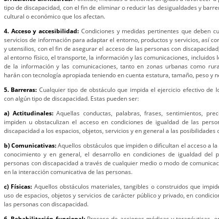
tipo de discapacidad, con el fin de eliminar o reducir las desigualdades y barrera
cultural o económico que los afectan.
4. Acceso y accesibilidad:
Condiciones y medidas pertinentes que deben cum
servicios de información para adaptar el entorno, productos y servicios, así c
y utensilios, con el fin de asegurar el acceso de las personas con discapacidad
al entorno físico, el transporte, la información y las comunicaciones, incluidos 
de la información y las comunicaciones, tanto en zonas urbanas como rura
harán con tecnología apropiada teniendo en cuenta estatura, tamaño, peso y n
5. Barreras:
Cualquier tipo de obstáculo que impida el ejercicio efectivo de 
con algún tipo de discapacidad. Estas pueden ser:
a) Actitudinales:
Aquellas conductas, palabras, frases, sentimientos, pre
impiden u obstaculizan el acceso en condiciones de igualdad de las perso
discapacidad a los espacios, objetos, servicios y en general a las posibilidades
b) Comunicativas:
Aquellos obstáculos que impiden o dificultan el acceso a la 
conocimiento y en general, el desarrollo en condiciones de igualdad del 
personas con discapacidad a través de cualquier medio o modo de comunicación
en la interacción comunicativa de las personas.
c) Físicas:
Aquellos obstáculos materiales, tangibles o construidos que impide
uso de espacios, objetos y servicios de carácter público y privado, en condici
las personas con discapacidad.
6. Rehabilitación funcional:
Proceso de acciones médicas y terapéuticas, e