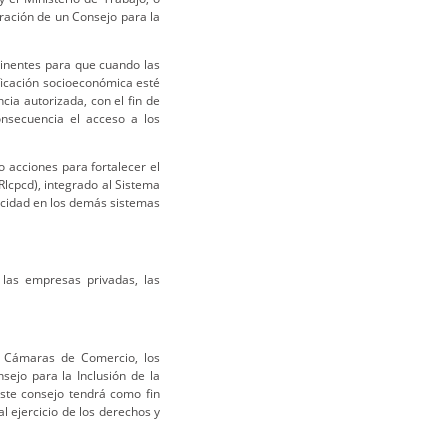
ración de un Consejo para la
inentes para que cuando las
ificación socioeconómica esté
cia autorizada, con el fin de
onsecuencia el acceso a los
o acciones para fortalecer el
Rlcpcd), integrado al Sistema
pacidad en los demás sistemas
las empresas privadas, las
s Cámaras de Comercio, los
sejo para la Inclusión de la
ste consejo tendrá como fin
l ejercicio de los derechos y