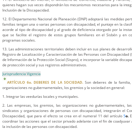
quienes hagan sus veces dispondrán los mecanismos necesarios para la integ
Inclusión de la Discapacidad.
12. El Departamento Nacional de Planeación (DNP) adoptará las medidas pert
familias tengan una o varias personas con discapacidad, el puntaje en la clas
acorde al tipo de discapacidad y al grado de deficiencia otorgado por la instan
que se facilite el registro de estos grupos familiares en el Sisbén y en c
programas sociales.
13. Las administraciones territoriales deben incluir en sus planes de desarroll
Registro de Localización y Caracterización de las Personas con Discapacidad (
de Información de la Protección Social (Sispro), e incorporar la variable disca
de protección social y sus registros administrativos.
Jurisprudencia Vigencia
ARTÍCULO 6o. DEBERES DE LA SOCIEDAD.
Son deberes de la familia, 
organizaciones no gubernamentales, los gremios y la sociedad en general:
1. Integrar las veedurías locales y municipales.
2. Las empresas, los gremios, las organizaciones no gubernamentales, la
sindicatos y organizaciones de personas con discapacidad, integrarán el Con
Discapacidad, que para el efecto se crea en el numeral 11 del artículo
5
o.
E
coordinar las acciones que el sector privado adelante con el fin de coadyuvar a
la inclusión de las personas con discapacidad.