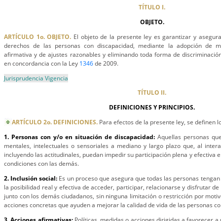
TÍTULO I.
OBJETO.
ARTÍCULO 1o. OBJETO.
El objeto de la presente ley es garantizar y asegurar
derechos de las personas con discapacidad, mediante la adopción de me
afirmativa y de ajustes razonables y eliminando toda forma de discriminació
en concordancia con la Ley
1346
de 2009.
Jurisprudencia Vigencia
TÍTULO II.
DEFINICIONES Y PRINCIPIOS.
ARTÍCULO 2o. DEFINICIONES.
Para efectos de la presente ley, se definen l
1. Personas con y/o en situación de discapacidad:
Aquellas personas que 
mentales, intelectuales o sensoriales a mediano y largo plazo que, al inter
incluyendo las actitudinales, puedan impedir su participación plena y efectiva 
condiciones con las demás.
2. Inclusión social:
Es un proceso que asegura que todas las personas tengan
la posibilidad real y efectiva de acceder, participar, relacionarse y disfrutar de
junto con los demás ciudadanos, sin ninguna limitación o restricción por moti
acciones concretas que ayuden a mejorar la calidad de vida de las personas co
3. Acciones afirmativas:
Políticas, medidas o acciones dirigidas a favorecer 