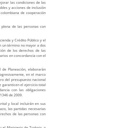
jorar las condiciones de las
bles y acciones de inclusión
a colombiana de cooperación
n plena de las personas con
cienda y Crédito Público y el
en un término no mayor a dos
ción de los derechos de las
arios en concordancia con el
l de Planeación, elaborarán
rogresivamente, en el marco
tro del presupuesto nacional
garanticen el ejercicio total
ancia con las obligaciones
 1346 de 2009.
ital y local incluirán en sus
azo, las partidas necesarias
derechos de las personas con
 y el Ministerio de Trabajo, o