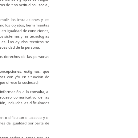
s de tipo actitudinal, social,
plir las instalaciones y los
omo los objetos, herramientas
, en igualdad de condiciones,
los sistemas y las tecnologías
les. Las ayudas técnicas se
ecesidad de la persona.
los derechos de las personas
concepciones, estigmas, que
nas con y/o en situación de
 que ofrece la sociedad;
información, a la consulta, al
proceso comunicativo de las
, incluidas las dificultades
n o dificultan el acceso y el
ones de igualdad por parte de
ncaminadas a lograr que las