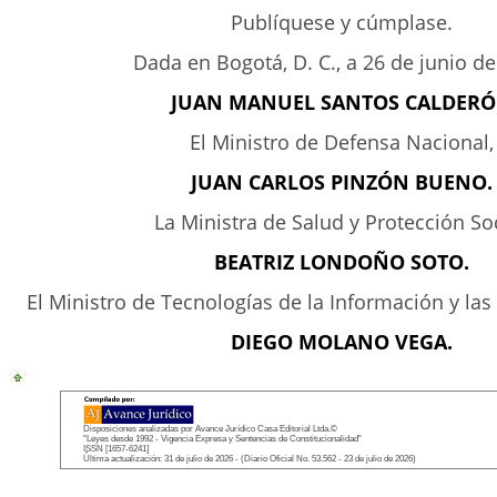
Publíquese y cúmplase.
Dada en Bogotá, D. C., a 26 de junio de
JUAN MANUEL SANTOS CALDER
El Ministro de Defensa Nacional,
JUAN CARLOS PINZÓN BUENO.
La Ministra de Salud y Protección Soc
BEATRIZ LONDOÑO SOTO.
El Ministro de Tecnologías de la Información y la
DIEGO MOLANO VEGA.
Disposiciones analizadas por Avance Jurídico Casa Editorial Ltda.©
"Leyes desde 1992 - Vigencia Expresa y Sentencias de Constitucionalidad"
ISSN [1657-6241]
Última actualización: 31 de julio de 2026 - (Diario Oficial No. 53.562 - 23 de julio de 2026)