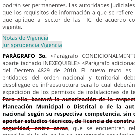
podrán ser permanentes. Las autoridades judiciale
que los requisitos de información a que se refiere 
que aplique al sector de las TIC, de acuerdo c
vigente.
Notas de Vigencia
Jurisprudencia Vigencia
PARÁGRAFO 3o.
<Parágrafo CONDICIONALMENTE 
aparte tachado INEXEQUIBLE> <Parágrafo adicionad
del Decreto 4829 de 2010. El nuevo texto es e
entidades del orden nacional y territorial deb
despliegue de infraestructura para lo cual deberán
expedición de los permisos de instalaciones de t
Para ello, bastará la autorización de la respec
Planeación Municipal o Distrital o de la aut
nacional según su respectiva competencia, sin 
aportar estudios técnicos, de licencia de constru
seguridad, entre otros
, que se encuentren re