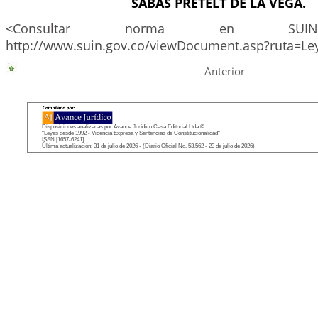
SABAS PRETELT DE LA VEGA.
<Consultar norma en SUIN
http://www.suin.gov.co/viewDocument.asp?ruta=Le
Anterior
Disposiciones analizadas por Avance Jurídico Casa Editorial Ltda.©
"Leyes desde 1992 - Vigencia Expresa y Sentencias de Constitucionalidad"
ISSN [1657-6241]
Última actualización: 31 de julio de 2026 - (Diario Oficial No. 53.562 - 23 de julio de 2026)