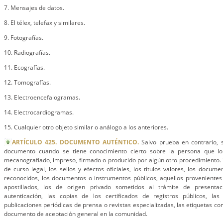
7. Mensajes de datos.
8. El télex, telefax y similares.
9. Fotografías.
10. Radiografías.
11. Ecografías.
12. Tomografías.
13. Electroencefalogramas.
14. Electrocardiogramas.
15. Cualquier otro objeto similar o análogo a los anteriores.
ARTÍCULO 425. DOCUMENTO AUTÉNTICO.
Salvo prueba en contrario, 
documento cuando se tiene conocimiento cierto sobre la persona que lo
mecanografiado, impreso, firmado o producido por algún otro procedimiento.
de curso legal, los sellos y efectos oficiales, los títulos valores, los docume
reconocidos, los documentos o instrumentos públicos, aquellos provenientes
apostillados, los de origen privado sometidos al trámite de presenta
autenticación, las copias de los certificados de registros públicos, las p
publicaciones periódicas de prensa o revistas especializadas, las etiquetas com
documento de aceptación general en la comunidad.