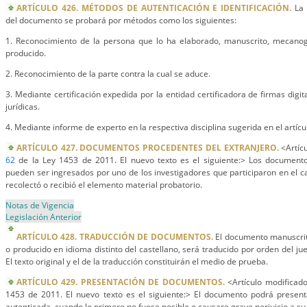
ARTÍCULO 426. MÉTODOS DE AUTENTICACIÓN E IDENTIFICACIÓN.
La 
del documento se probará por métodos como los siguientes:
1. Reconocimiento de la persona que lo ha elaborado, manuscrito, mecanog
producido.
2. Reconocimiento de la parte contra la cual se aduce.
3. Mediante certificación expedida por la entidad certificadora de firmas digi
jurídicas.
4. Mediante informe de experto en la respectiva disciplina sugerida en el artíc
ARTÍCULO 427. DOCUMENTOS PROCEDENTES DEL EXTRANJERO.
<Artícu
62
de la Ley 1453 de 2011. El nuevo texto es el siguiente:> Los document
pueden ser ingresados por uno de los investigadores que participaron en el ca
recolectó o recibió el elemento material probatorio.
Notas de Vigencia
Legislación Anterior
ARTÍCULO 428. TRADUCCIÓN DE DOCUMENTOS.
El documento manuscrit
o producido en idioma distinto del castellano, será traducido por orden del jue
El texto original y el de la traducción constituirán el medio de prueba.
ARTÍCULO 429. PRESENTACIÓN DE DOCUMENTOS.
<Artículo modificado
1453 de 2011. El nuevo texto es el siguiente:> El documento podrá presenta
autenticada, cuando lo primero no fuese posible o causare grave perjuicio a s