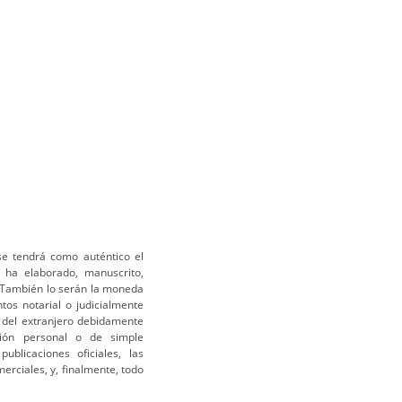
se tendrá como auténtico el
 ha elaborado, manuscrito,
 También lo serán la moneda
ntos notarial o judicialmente
 del extranjero debidamente
ción personal o de simple
ublicaciones oficiales, las
erciales, y, finalmente, todo