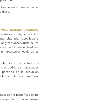
ciparon en el caso o por el
 física.
INVESTIGACIÓN CRIMINAL.
exto es el siguiente:> Los
ente obtenida, recopilada o
ias y con observancia de los
rias, podrán ser utilizados e
 sin menoscabar los derechos
obtenidos, recolectados o
encias podrán ser ingresados
e participó en la actuación
cibió el elemento material
icación o identificación no
e capítulo, se considerarán