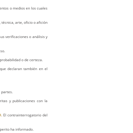
entos o medios en los cuales
écnica, arte, oficio o afición
us verificaciones o análisis y
aso.
 probabilidad o de certeza.
s que declaran también en el
 partes.
itas y publicaciones con la
O.
El contrainterrogatorio del
l perito ha informado.