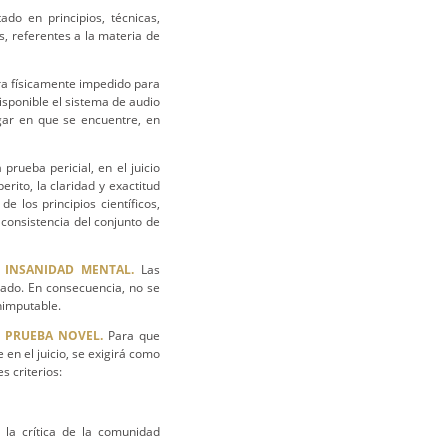
ado en principios, técnicas,
s, referentes a la materia de
era físicamente impedido para
disponible el sistema de audio
ugar en que se encuentre, en
prueba pericial, en el juicio
erito, la claridad y exactitud
 los principios científicos,
a consistencia del conjunto de
E INSANIDAD MENTAL.
Las
sado. En consecuencia, no se
inimputable.
E PRUEBA NOVEL.
Para que
 en el juicio, se exigirá como
s criterios:
 la crítica de la comunidad