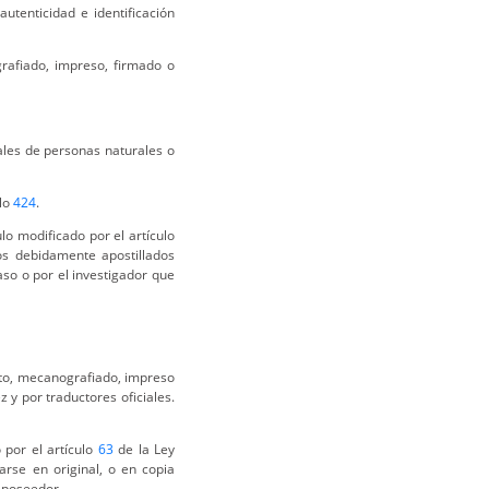
autenticidad e identificación
rafiado, impreso, firmado o
tales de personas naturales o
ulo
424
.
lo modificado por el artículo
os debidamente apostillados
so o por el investigador que
o, mecanografiado, impreso
z y por traductores oficiales.
 por el artículo
63
de la Ley
rse en original, o en copia
u poseedor.