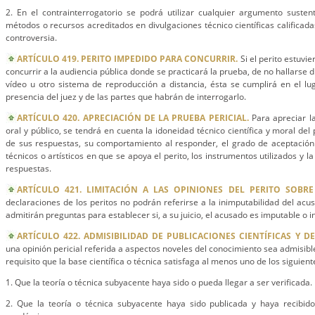
2. En el contrainterrogatorio se podrá utilizar cualquier argumento sustent
métodos o recursos acreditados en divulgaciones técnico científicas calificada
controversia.
ARTÍCULO 419. PERITO IMPEDIDO PARA CONCURRIR.
Si el perito estuvi
concurrir a la audiencia pública donde se practicará la prueba, de no hallarse 
vídeo u otro sistema de reproducción a distancia, ésta se cumplirá en el l
presencia del juez y de las partes que habrán de interrogarlo.
ARTÍCULO 420. APRECIACIÓN DE LA PRUEBA PERICIAL.
Para apreciar la 
oral y público, se tendrá en cuenta la idoneidad técnico científica y moral del p
de sus respuestas, su comportamiento al responder, el grado de aceptación de
técnicos o artísticos en que se apoya el perito, los instrumentos utilizados y l
respuestas.
ARTÍCULO 421. LIMITACIÓN A LAS OPINIONES DEL PERITO SOBR
declaraciones de los peritos no podrán referirse a la inimputabilidad del acu
admitirán preguntas para establecer si, a su juicio, el acusado es imputable o 
ARTÍCULO 422. ADMISIBILIDAD DE PUBLICACIONES CIENTÍFICAS Y D
una opinión pericial referida a aspectos noveles del conocimiento sea admisible
requisito que la base científica o técnica satisfaga al menos uno de los siguiente
1. Que la teoría o técnica subyacente haya sido o pueda llegar a ser verificada.
2. Que la teoría o técnica subyacente haya sido publicada y haya recibido