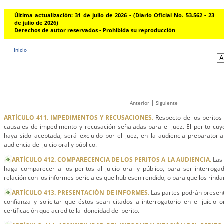
Última actualización: 31 de julio de 2026 - (Diario Oficial No. 53.562 - 23
de julio de 2026)
Derechos de autor reservados - Prohibida su reproducción
Inicio
|
Anterior
Siguiente
ARTÍCULO 411. IMPEDIMENTOS Y RECUSACIONES.
Respecto de los peritos
causales de impedimento y recusación señaladas para el juez. El perito cu
haya sido aceptada, será excluido por el juez, en la audiencia preparatori
audiencia del juicio oral y público.
ARTÍCULO 412. COMPARECENCIA DE LOS PERITOS A LA AUDIENCIA.
Las 
haga comparecer a los peritos al juicio oral y público, para ser interroga
relación con los informes periciales que hubiesen rendido, o para que los rinda
ARTÍCULO 413. PRESENTACIÓN DE INFORMES.
Las partes podrán present
confianza y solicitar que éstos sean citados a interrogatorio en el juicio
certificación que acredite la idoneidad del perito.