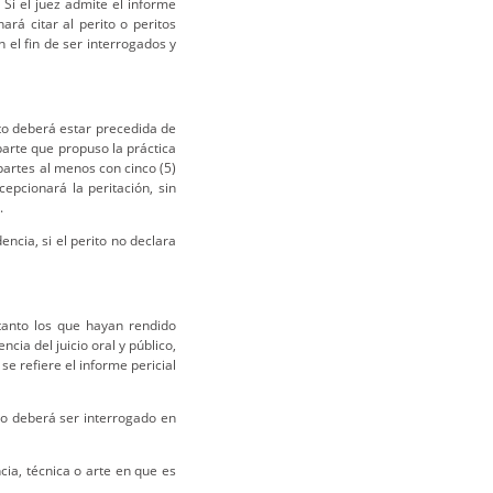
.
Si el juez admite el informe
rá citar al perito o peritos
n el fin de ser interrogados y
to deberá estar precedida de
arte que propuso la práctica
artes al menos con cinco (5)
epcionará la peritación, sin
.
ncia, si el perito no declara
tanto los que hayan rendido
cia del juicio oral y público,
se refiere el informe pericial
to deberá ser interrogado en
cia, técnica o arte en que es