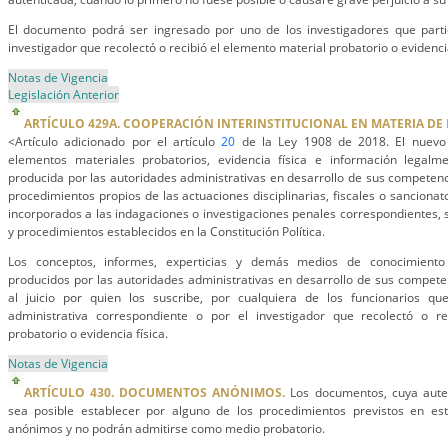
El documento podrá ser ingresado por uno de los investigadores que parti
investigador que recolectó o recibió el elemento material probatorio o evidencia
Notas de Vigencia
Legislación Anterior
ARTÍCULO 429A. COOPERACIÓN INTERINSTITUCIONAL EN MATERIA DE 
<Artículo adicionado por el artículo
20
de la Ley 1908 de 2018. El nuevo t
elementos materiales probatorios, evidencia física e información legalm
producida por las autoridades administrativas en desarrollo de sus competenc
procedimientos propios de las actuaciones disciplinarias, fiscales o sancionato
incorporados a las indagaciones o investigaciones penales correspondientes,
y procedimientos establecidos en la Constitución Política.
Los conceptos, informes, experticias y demás medios de conocimiento 
producidos por las autoridades administrativas en desarrollo de sus compet
al juicio por quien los suscribe, por cualquiera de los funcionarios qu
administrativa correspondiente o por el investigador que recolectó o re
probatorio o evidencia física.
Notas de Vigencia
ARTÍCULO 430. DOCUMENTOS ANÓNIMOS.
Los documentos, cuya autent
sea posible establecer por alguno de los procedimientos previstos en est
anónimos y no podrán admitirse como medio probatorio.