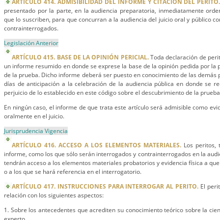
ARTÍCULO 414. ADMISIBILIDAD DEL INFORME Y CITACIÓN DEL PERITO
presentado por la parte, en la audiencia preparatoria, inmediatamente ordena
que lo suscriben, para que concurran a la audiencia del juicio oral y público co
contrainterrogados.
Legislación Anterior
ARTÍCULO 415. BASE DE LA OPINIÓN PERICIAL.
Toda declaración de peri
un informe resumido en donde se exprese la base de la opinión pedida por la p
de la prueba. Dicho informe deberá ser puesto en conocimiento de las demás p
días de anticipación a la celebración de la audiencia pública en donde se rec
perjuicio de lo establecido en este código sobre el descubrimiento de la prueba
En ningún caso, el informe de que trata este artículo será admisible como evide
oralmente en el juicio.
Jurisprudencia Vigencia
ARTÍCULO 416. ACCESO A LOS ELEMENTOS MATERIALES.
Los peritos, 
informe, como los que sólo serán interrogados y contrainterrogados en la audien
tendrán acceso a los elementos materiales probatorios y evidencia física a que 
o a los que se hará referencia en el interrogatorio.
ARTÍCULO 417. INSTRUCCIONES PARA INTERROGAR AL PERITO.
El peri
relación con los siguientes aspectos:
1. Sobre los antecedentes que acrediten su conocimiento teórico sobre la cien
experto.