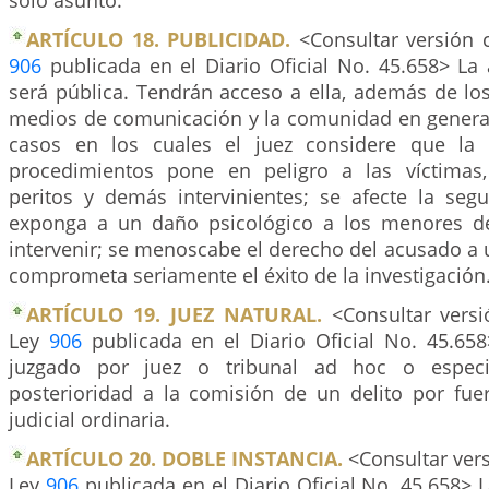
solo asunto.
ARTÍCULO 18. PUBLICIDAD.
<Consultar versión c
906
publicada en el Diario Oficial No. 45.658> La 
será pública. Tendrán acceso a ella, además de los 
medios de comunicación y la comunidad en general
casos en los cuales el juez considere que la 
procedimientos pone en peligro a las víctimas, 
peritos y demás intervinientes; se afecte la segu
exponga a un daño psicológico a los menores 
intervenir; se menoscabe el derecho del acusado a un
comprometa seriamente el éxito de la investigación
ARTÍCULO 19. JUEZ NATURAL.
<Consultar versi
Ley
906
publicada en el Diario Oficial No. 45.65
juzgado por juez o tribunal ad hoc o especia
posterioridad a la comisión de un delito por fuer
judicial ordinaria.
ARTÍCULO 20. DOBLE INSTANCIA.
<Consultar vers
Ley
906
publicada en el Diario Oficial No. 45.658> L