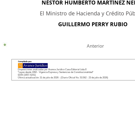
NÉSTOR HUMBERTO MARTÍNEZ NEI
El Ministro de Hacienda y Crédito Púb
GUILLERMO PERRY RUBIO
Anterior
Disposiciones analizadas por Avance Jurídico Casa Editorial Ltda.©
"Leyes desde 1992 - Vigencia Expresa y Sentencias de Constitucionalidad"
ISSN [1657-6241]
Última actualización: 31 de julio de 2026 - (Diario Oficial No. 53.562 - 23 de julio de 2026)