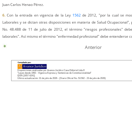
Juan Carlos Henao Pérez.
6.
Con la entrada en vigencia de la Ley
1562
de 2012, "por la cual se mod
Laborales y se dictan otras disposiciones en materia de Salud Ocupacional", p
No. 48.488 de 11 de julio de 2012, el término "riesgos profesionales" de
laborales". Así mismo el término "enfermedad profesional" debe entenderse 
Anterior
Disposiciones analizadas por Avance Jurídico Casa Editorial Ltda.©
"Leyes desde 1992 - Vigencia Expresa y Sentencias de Constitucionalidad"
ISSN [1657-6241]
Última actualización: 31 de julio de 2026 - (Diario Oficial No. 53.562 - 23 de julio de 2026)