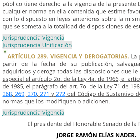
público tiene derecho a la vigencia de la presente L
cualquier norma en ella contenida que estime favor
con lo dispuesto en leyes anteriores sobre la mis
que se someta a la totalidad de disposiciones de est
Jurisprudencia Vigencia
Jurisprudencia Unificación
ARTÍCULO 289. VIGENCIA Y DEROGATORIAS.
La 
partir de la fecha de su publicación, salvagu
adquiridos
y deroga todas las disposiciones que le 
especial el artículo 2o. de la Ley 4a. de 1966, el artí
de 1985, el parágrafo del art. 7o. de la Ley 71 de 198
268
,
269
,
270
,
271
y
272
del Código de Sustantivo d
normas que los modifiquen o adicionen
.
Jurisprudencia Vigencia
El presidente del Honorable Senado de la 
JORGE RAMÓN ELÍAS NADER.