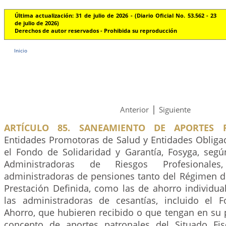
Última actualización: 31 de julio de 2026 - (Diario Oficial No. 53.562 - 23
de julio de 2026)
Derechos de autor reservados - Prohibida su reproducción
Inicio
|
Anterior
Siguiente
ARTÍCULO 85. SANEAMIENTO DE APORTES P
Entidades Promotoras de Salud y Entidades Oblig
el Fondo de Solidaridad y Garantía, Fosyga, segú
Administradoras de Riesgos Profesionales
administradoras de pensiones tanto del Régimen 
Prestación Definida, como las de ahorro individua
las administradoras de cesantías, incluido el 
Ahorro, que hubieren recibido o que tengan en su 
concepto de aportes patronales del Situado Fis