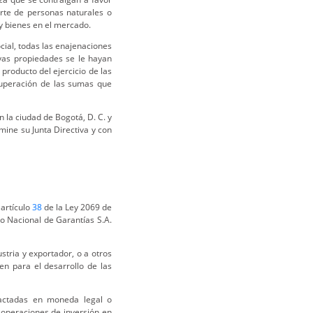
arte de personas naturales o
y bienes en el mercado.
ial, todas las enajenaciones
uyas propiedades se le hayan
roducto del ejercicio de las
ecuperación de las sumas que
n la ciudad de Bogotá, D. C. y
mine su Junta Directiva y con
 artículo
38
de la Ley 2069 de
do Nacional de Garantías S.A.
ustria y exportador, o a otros
en para el desarrollo de las
pactadas en moneda legal o
u operaciones de inversión en