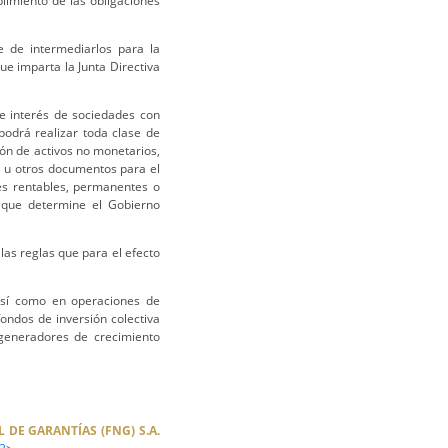
limiento de las obligaciones
se de intermediarlos para la
e imparta la Junta Directiva
 de interés de sociedades con
podrá realizar toda clase de
ión de activos no monetarios,
s u otros documentos para el
nes rentables, permanentes o
es que determine el Gobierno
 las reglas que para el efecto
así como en operaciones de
ondos de inversión colectiva
generadores de crecimiento
DE GARANTÍAS (FNG) S.A.