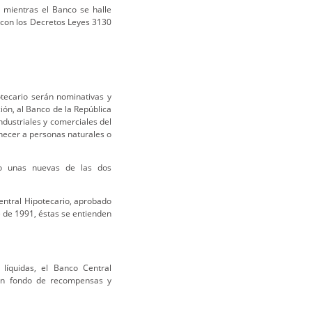
, mientras el Banco se halle
 con los Decretos Leyes 3130
tecario serán nominativas y
ión, al Banco de la República
ndustriales y comerciales del
necer a personas naturales o
do unas nuevas de las dos
entral Hipotecario, aprobado
 de 1991, éstas se entienden
 líquidas, el Banco Central
 un fondo de recompensas y