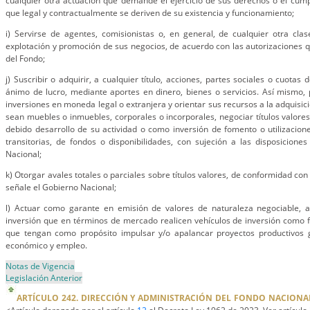
cualquier otra actuación que demande el ejercicio de sus derechos o el cump
que legal y contractualmente se deriven de su existencia y funcionamiento;
i) Servirse de agentes, comisionistas o, en general, de cualquier otra cla
explotación y promoción de sus negocios, de acuerdo con las autorizaciones qu
del Fondo;
j) Suscribir o adquirir, a cualquier título, acciones, partes sociales o cuotas
ánimo de lucro, mediante aportes en dinero, bienes o servicios. Así mismo, 
inversiones en moneda legal o extranjera y orientar sus recursos a la adquisic
sean muebles o inmuebles, corporales o incorporales, negociar títulos valore
debido desarrollo de su actividad o como inversión de fomento o utilizacio
transitorias, de fondos o disponibilidades, con sujeción a las disposicion
Nacional;
k) Otorgar avales totales o parciales sobre títulos valores, de conformidad con
señale el Gobierno Nacional;
l) Actuar como garante en emisión de valores de naturaleza negociable, 
inversión que en términos de mercado realicen vehículos de inversión como f
que tengan como propósito impulsar y/o apalancar proyectos productivos 
económico y empleo.
Notas de Vigencia
Legislación Anterior
ARTÍCULO 242. DIRECCIÓN Y ADMINISTRACIÓN DEL FONDO NACIONAL 