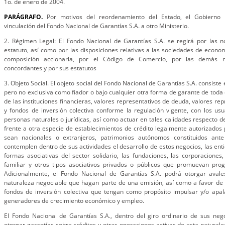
1o. de enero de 2004.
PARÁGRAFO.
Por motivos del reordenamiento del Estado, el Gobierno 
vinculación del Fondo Nacional de Garantías S.A. a otro Ministerio.
2. Régimen Legal: El Fondo Nacional de Garantías S.A. se regirá por las
estatuto, así como por las disposiciones relativas a las sociedades de econo
composición accionarla, por el Código de Comercio, por las demás 
concordantes y por sus estatutos
3. Objeto Social. El objeto social del Fondo Nacional de Garantías S.A. consist
pero no exclusiva como fiador o bajo cualquier otra forma de garante de toda 
de las instituciones financieras, valores representativos de deuda, valores rep
y fondos de inversión colectiva conforme la regulación vigente, con los usu
personas naturales o jurídicas, así como actuar en tales calidades respecto d
frente a otra especie de establecimientos de crédito legalmente autorizados p
sean nacionales o extranjeros, patrimonios autónomos constituidos ant
contemplen dentro de sus actividades el desarrollo de estos negocios, las en
formas asociativas del sector solidario, las fundaciones, las corporacione
familiar y otros tipos asociativos privados o públicos que promuevan prog
Adicionalmente, el Fondo Nacional de Garantías S.A. podrá otorgar avale
naturaleza negociable que hagan parte de una emisión, así como a favor de 
fondos de inversión colectiva que tengan como propósito impulsar y/o apal
generadores de crecimiento económico y empleo.
El Fondo Nacional de Garantías S.A., dentro del giro ordinario de sus nego
otorgar garantías sobre créditos y otras operaciones activas de esta naturale