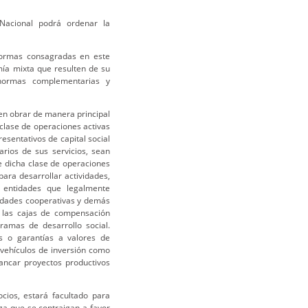
Nacional podrá ordenar la
 normas consagradas en este
mía mixta que resulten de su
normas complementarias y
e en obrar de manera principal
clase de operaciones activas
resentativos de capital social
arios de sus servicios, sean
e dicha clase de operaciones
ara desarrollar actividades,
e entidades que legalmente
tidades cooperativas y demás
s, las cajas de compensación
ramas de desarrollo social.
s o garantías a valores de
vehículos de inversión como
ancar proyectos productivos
cios, estará facultado para
za que se contraigan a favor