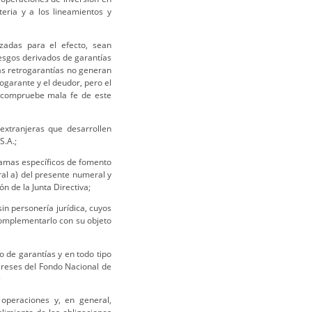
teria y a los lineamientos y
izadas para el efecto, sean
iesgos derivados de garantías
as retrogarantías no generan
ogarante y el deudor, pero el
e compruebe mala fe de este
extranjeras que desarrollen
S.A.;
ramas específicos de fomento
ral a) del presente numeral y
n de la Junta Directiva;
in personería jurídica, cuyos
complementarlo con su objeto
go de garantías y en todo tipo
ereses del Fondo Nacional de
;
 operaciones y, en general,