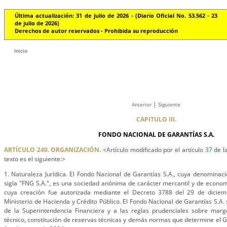
Última actualización: 31 de julio de 2026 - (Diario Oficial No. 53.562 - 23
de julio de 2026)
Derechos de autor reservados - Prohibida su reproducción
Inicio
|
Anterior
Siguiente
CAPITULO III.
FONDO NACIONAL DE GARANTÍAS S.A.
ARTÍCULO 240. ORGANIZACIÓN.
<Artículo modificado por el artículo
37
de l
texto es el siguiente:>
1. Naturaleza Jurídica. El Fondo Nacional de Garantías S.A., cuya denominació
sigla "FNG S.A.", es una sociedad anónima de carácter mercantil y de econom
cuya creación fue autorizada mediante el Decreto 3788 del 29 de diciem
Ministerio de Hacienda y Crédito Público. El Fondo Nacional de Garantías S.A.
de la Superintendencia Financiera y a las reglas prudenciales sobre marg
técnico, constitución de reservas técnicas y demás normas que determine el Go