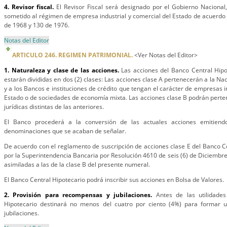
4. Revisor fiscal.
El Revisor Fiscal será designado por el Gobierno Nacional
sometido al régimen de empresa industrial y comercial del Estado de acuerdo
de 1968 y 130 de 1976.
Notas del Editor
ARTICULO 246. REGIMEN PATRIMONIAL.
<Ver Notas del Editor>
1. Naturaleza y clase de las acciones.
Las acciones del Banco Central Hipo
estarán divididas en dos (2) clases: Las acciones clase A pertenecerán a la Nac
y a los Bancos e instituciones de crédito que tengan el carácter de empresas i
Estado o de sociedades de economía mixta. Las acciones clase B podrán perte
jurídicas distintas de las anteriores.
El Banco procederá a la conversión de las actuales acciones emitien
denominaciones que se acaban de señalar.
De acuerdo con el reglamento de suscripción de acciones clase E del Banco C
por la Superintendencia Bancaria por Resolución 4610 de seis (6) de Diciembre
asimiladas a las de la clase B del presente numeral.
El Banco Central Hipotecario podrá inscribir sus acciones en Bolsa de Valores.
2. Provisión para recompensas y jubilaciones.
Antes de las utilidades
Hipotecario destinará no menos del cuatro por ciento (4%) para formar
jubilaciones.