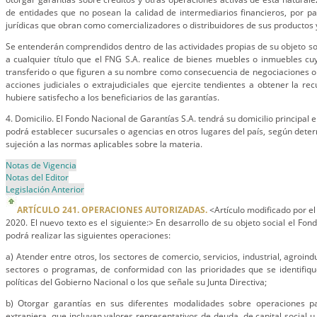
de entidades que no posean la calidad de intermediarios financieros, por p
jurídicas que obran como comercializadores o distribuidores de sus productos 
Se entenderán comprendidos dentro de las actividades propias de su objeto soc
a cualquier título que el FNG S.A. realice de bienes muebles o inmuebles c
transferido o que figuren a su nombre como consecuencia de negociaciones o p
acciones judiciales o extrajudiciales que ejercite tendientes a obtener la r
hubiere satisfecho a los beneficiarios de las garantías.
4. Domicilio. El Fondo Nacional de Garantías S.A. tendrá su domicilio principal e
podrá establecer sucursales o agencias en otros lugares del país, según deter
sujeción a las normas aplicables sobre la materia.
Notas de Vigencia
Notas del Editor
Legislación Anterior
ARTÍCULO 241. OPERACIONES AUTORIZADAS.
<Artículo modificado por el
2020. El nuevo texto es el siguiente:> En desarrollo de su objeto social el Fon
podrá realizar las siguientes operaciones:
a) Atender entre otros, los sectores de comercio, servicios, industrial, agroind
sectores o programas, de conformidad con las prioridades que se identifiqu
políticas del Gobierno Nacional o los que señale su Junta Directiva;
b) Otorgar garantías en sus diferentes modalidades sobre operaciones 
extranjera, que incluyan valores representativos de deuda, de capital social 