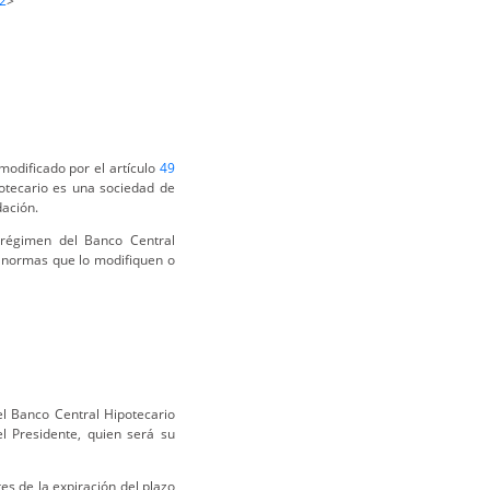
2
>
modificado por el artículo
49
potecario es una sociedad de
dación.
régimen del Banco Central
s normas que lo modifiquen o
el Banco Central Hipotecario
l Presidente, quien será su
es de la expiración del plazo