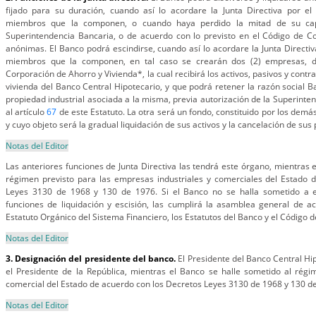
fijado para su duración, cuando así lo acordare la Junta Directiva por e
miembros que la componen, o cuando haya perdido la mitad de su capit
Superintendencia Bancaria, o de acuerdo con lo previsto en el Código de C
anónimas. El Banco podrá escindirse, cuando así lo acordare la Junta Directiv
miembros que la componen, en tal caso se crearán dos (2) empresas, d
Corporación de Ahorro y Vivienda*, la cual recibirá los activos, pasivos y contr
vivienda del Banco Central Hipotecario, y que podrá retener la razón social B
propiedad industrial asociada a la misma, previa autorización de la Superinte
al artículo
67
de este Estatuto. La otra será un fondo, constituido por los demás
y cuyo objeto será la gradual liquidación de sus activos y la cancelación de sus 
Notas del Editor
Las anteriores funciones de Junta Directiva las tendrá este órgano, mientras 
régimen previsto para las empresas industriales y comerciales del Estado 
Leyes 3130 de 1968 y 130 de 1976. Si el Banco no se halla sometido a e
funciones de liquidación y escisión, las cumplirá la asamblea general de a
Estatuto Orgánico del Sistema Financiero, los Estatutos del Banco y el Código 
Notas del Editor
3. Designación del presidente del banco.
El Presidente del Banco Central Hi
el Presidente de la República, mientras el Banco se halle sometido al régi
comercial del Estado de acuerdo con los Decretos Leyes 3130 de 1968 y 130 d
Notas del Editor