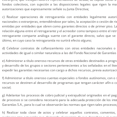
fondos colectivos, con sujeción a las disposiciones legales que rigen la ma
autorizaciones que expresamente señale su Junta Directiva;
c) Realizar operaciones de retrogarantía con entidades legalmente autor
nacionales o extranjeras, entendiéndose por tales, la aceptación o cesión de r
emitidas por entidades que obren como garantes directos o de primer piso. L
relación alguna entre el retrogarante y el acreedor como tampoco entre el retr
retrogarante comparte análoga suerte con el garante directo, salvo que s
último, en cuyo caso la retrogarantía no surtirá efecto alguno;
d) Celebrar contratos de coflanzamlento con otras entidades nacionales o 
actividades de igual o similar naturaleza a las del Fondo Nacional de Garantías 
e) Administrar a título oneroso recursos de otras entidades destinados a prog
y desarrollo de los grupos o sectores pertenecientes a los señalados en el lite
expedir las garantías necesarias con cargo a dichos recursos, previa autorizació
f) Administrar a título oneroso cuentas especiales o fondos autónomos, con o s
recursos se destinen al desarrollo de programas que tengan carácter afín o 
social;
g) Adelantar los procesos de cobro judicial y extrajudicial originados en el pa
de procesos si se considera necesario para la adecuada protección de los int
Garantías S.A., para lo cual se observarán las normas que rigen tales procesos
h) Realizar toda clase de actos y celebrar aquellos contratos, convenios,