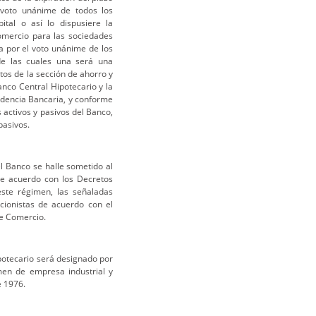
l voto unánime de todos los
al o así lo dispusiere la
omercio para las sociedades
a por el voto unánime de los
e las cuales una será una
atos de la sección de ahorro y
anco Central Hipotecario y la
ndencia Bancaria, y conforme
 activos y pasivos del Banco,
pasivos.
el Banco se halle sometido al
de acuerdo con los Decretos
ste régimen, las señaladas
ccionistas de acuerdo con el
de Comercio.
potecario será designado por
men de empresa industrial y
e 1976.