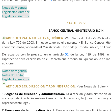
<Artículo derogado por el artículo
12
el Decreto Ley 1962 de 2023. Ver artículo
Notas de Vigencia
Legislación Anterior
Legislación Anterior
CAPITULO IV.
BANCO CENTRAL HIPOTECARIO B.C.H.
ARTICULO 244. NATURALEZA JURÍDICA.
<Ver Notas del Editor> <Artículo 
de la Ley 795 de 2003. El nuevo texto es el siguiente:> El Banco Central Hi
economía mixta, vinculada al Ministerio de Hacienda y Crédito Público, en liqui
De acuerdo con lo previsto en el artículo
52
de la Ley 489 de 1998, el 
Hipotecario será el previsto en el Decreto que ordenó su liquidación, o en la
adicionen.
Notas de Vigencia
Notas del Editor
Legislación Anterior
ARTICULO 245. DIRECCION Y ADMINISTRACION.
<Ver Notas del Editor>
1. Organos de dirección y administración.
La dirección y administración d
corresponderá a la Asamblea General de Accionistas, la Junta Directiva y e
representante legal.
2. Funciones de la junta directiva.
El Banco podrá disolverse y liquidarse ant