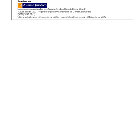
Disposiciones analizadas por Avance Jurídico Casa Editorial Ltda.©
"Leyes desde 1992 - Vigencia Expresa y Sentencias de Constitucionalidad"
ISSN [1657-6241]
Última actualización: 31 de julio de 2026 - (Diario Oficial No. 53.562 - 23 de julio de 2026)