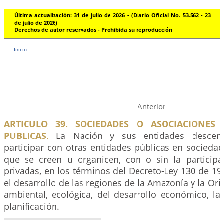
Última actualización: 31 de julio de 2026 - (Diario Oficial No. 53.562 - 23
de julio de 2026)
Derechos de autor reservados - Prohibida su reproducción
Inicio
Anterior
ARTICULO 39. SOCIEDADES O ASOCIACIONES
PUBLICAS.
La Nación y sus entidades descent
participar con otras entidades públicas en socied
que se creen u organicen, con o sin la partici
privadas, en los términos del Decreto-Ley 130 de 
el desarrollo de las regiones de la Amazonía y la Or
ambiental, ecológica, del desarrollo económico, la
planificación.