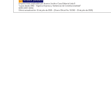
Disposiciones analizadas por Avance Jurídico Casa Editorial Ltda.©
"Leyes desde 1992 - Vigencia Expresa y Sentencias de Constitucionalidad"
ISSN [1657-6241]
Última actualización: 31 de julio de 2026 - (Diario Oficial No. 53.562 - 23 de julio de 2026)