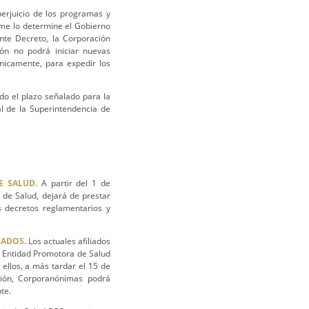
erjuicio de los programas y
rme lo determine el Gobierno
nte Decreto, la Corporación
ón no podrá iniciar nuevas
únicamente, para expedir los
do el plazo señalado para la
al de la Superintendencia de
E SALUD.
A partir del 1 de
de Salud, dejará de prestar
 decretos reglamentarios y
IADOS.
Los actuales afiliados
a Entidad Promotora de Salud
 ellos, a más tardar el 15 de
ción, Corporanónimas podrá
te.