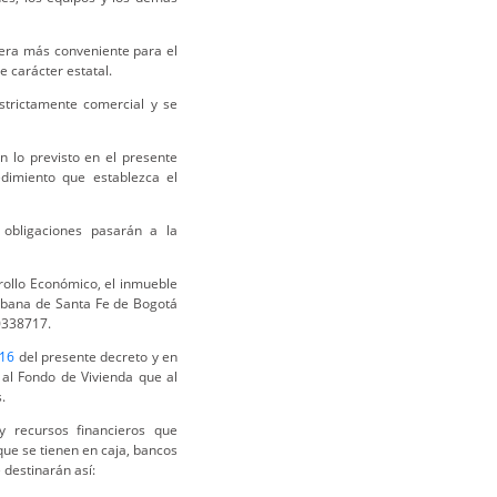
era más conveniente para el
e carácter estatal.
strictamente comercial y se
n lo previsto en el presente
dimiento que establezca el
 obligaciones pasarán a la
rollo Económico, el inmueble
rbana de Santa Fe de Bogotá
-0338717.
16
del presente decreto y en
 al Fondo de Vivienda que al
.
 recursos financieros que
que se tienen en caja, bancos
 destinarán así: