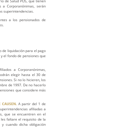
rio de Salud POS, que tienen
das a Corporanónimas, serán
s superintendencias.
ientes a los pensionados de
es.
 de liquidación para el pago
 y el fondo de pensiones que
iliados a Corporanónimas,
drán elegir hasta el 30 de
siones. Si no lo hicieren, los
embre de 1997. De no hacerlo
 pensiones que considere más
E CAUSEN.
A partir del 1 de
uperintendencias afiliadas a
s, que se encuentren en el
es faltare el requisito de la
e y cuando dicha obligación