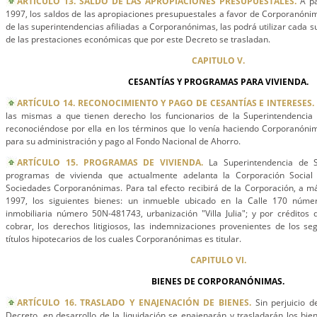
ARTÍCULO 13. SALDO DE LAS APROPIACIONES PRESUPUESTALES.
A pa
1997, los saldos de las apropiaciones presupuestales a favor de Corporanónim
de las superintendencias afiliadas a Corporanónimas, las podrá utilizar cada 
de las prestaciones económicas que por este Decreto se trasladan.
CAPITULO V.
CESANTÍAS Y PROGRAMAS PARA VIVIENDA.
ARTÍCULO 14. RECONOCIMIENTO Y PAGO DE CESANTÍAS E INTERESES.
las mismas a que tienen derecho los funcionarios de la Superintendencia
reconociéndose por ella en los términos que lo venía haciendo Corporanónim
para su administración y pago al Fondo Nacional de Ahorro.
ARTÍCULO 15. PROGRAMAS DE VIVIENDA.
La Superintendencia de So
programas de vivienda que actualmente adelanta la Corporación Social
Sociedades Corporanónimas. Para tal efecto recibirá de la Corporación, a m
1997, los siguientes bienes: un inmueble ubicado en la Calle 170 númer
inmobiliaria número 50N-481743, urbanización "Villa Julia"; y por créditos 
cobrar, los derechos litigiosos, las indemnizaciones provenientes de los seg
títulos hipotecarios de los cuales Corporanónimas es titular.
CAPITULO VI.
BIENES DE CORPORANÓNIMAS.
ARTÍCULO 16. TRASLADO Y ENAJENACIÓN DE BIENES.
Sin perjuicio d
Decreto, en desarrollo de la liquidación se enajenarán y trasladarán los bie