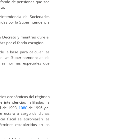
 fondo de pensiones que sea
to.
rintendencia de Sociedades
idas por la Superintendencia
e Decreto y mientras dure el
as por el fondo escogido.
de la base para calcular las
de las Superintendencias de
 las normas especiales que
icios económicos del régimen
intendencias afiliadas a
1 de 1993,
1080
de 1996 y el
e estará a cargo de dichas
ia fiscal se apropiarán las
érminos establecidos en las