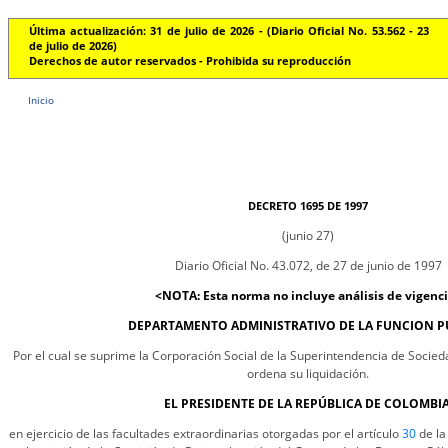
Última actualización: 31 de julio de 2026 - (Diario Oficial No. 53.562 - 23
de julio de 2026)
Derechos de autor reservados - Prohibida su reproducción
Inicio
DECRETO 1695 DE 1997
(junio 27)
Diario Oficial No. 43.072, de 27 de junio de 1997
<NOTA: Esta norma no incluye análisis de vigenc
DEPARTAMENTO ADMINISTRATIVO DE LA FUNCION P
Por el cual se suprime la Corporación Social de la Superintendencia de Soci
ordena su liquidación.
EL PRESIDENTE DE LA REPÚBLICA DE COLOMBIA
en ejercicio de las facultades extraordinarias otorgadas por el artículo
30
de la