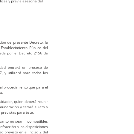
icas y previa asesoría del
ción del presente Decreto, la
Establecimiento Público del
rada por el Decreto 2156 de
tidad entrará en proceso de
, y utilizará para todos los
 al procedimiento que para el
a.
uidador, quien deberá reunir
muneración y estará sujeto a
 previstas para éste.
cuanto no sean incompatibles
infracción a las disposiciones
zo previsto en el inciso 2 del