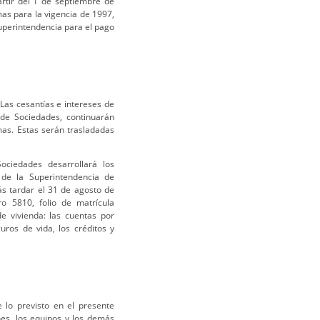
rtir del 1 de septiembre de
as para la vigencia de 1997,
superintendencia para el pago
Las cesantías e intereses de
 de Sociedades, continuarán
as. Estas serán trasladadas
ciedades desarrollará los
 de la Superintendencia de
ás tardar el 31 de agosto de
o 5810, folio de matrícula
de vivienda: las cuentas por
uros de vida, los créditos y
e lo previsto en el presente
nes, los equipos y los demás