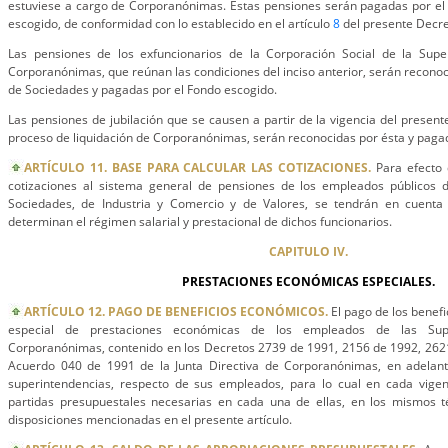
estuviese a cargo de Corporanónimas. Estas pensiones serán pagadas por el
escogido, de conformidad con lo establecido en el artículo
8
del presente Decre
Las pensiones de los exfuncionarios de la Corporación Social de la Supe
Corporanónimas, que reúnan las condiciones del inciso anterior, serán reconoc
de Sociedades y pagadas por el Fondo escogido.
Las pensiones de jubilación que se causen a partir de la vigencia del present
proceso de liquidación de Corporanónimas, serán reconocidas por ésta y pagad
ARTÍCULO 11. BASE PARA CALCULAR LAS COTIZACIONES.
Para efecto 
cotizaciones al sistema general de pensiones de los empleados públicos 
Sociedades, de Industria y Comercio y de Valores, se tendrán en cuenta
determinan el régimen salarial y prestacional de dichos funcionarios.
CAPITULO IV.
PRESTACIONES ECONÓMICAS ESPECIALES.
ARTÍCULO 12. PAGO DE BENEFICIOS ECONÓMICOS.
El pago de los benef
especial de prestaciones económicas de los empleados de las Super
Corporanónimas, contenido en los Decretos 2739 de 1991, 2156 de 1992, 262
Acuerdo 040 de 1991 de la Junta Directiva de Corporanónimas, en adelant
superintendencias, respecto de sus empleados, para lo cual en cada vigenc
partidas presupuestales necesarias en cada una de ellas, en los mismos t
disposiciones mencionadas en el presente artículo.