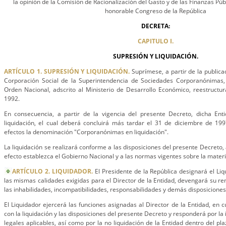
la opinión de la Comisión de Racionalización del Gasto y de las Finanzas Públ
honorable Congreso de la República
DECRETA:
CAPITULO I.
SUPRESIÓN Y LIQUIDACIÓN.
ARTÍCULO 1. SUPRESIÓN Y LIQUIDACIÓN.
Suprímese, a partir de la publica
Corporación Social de la Superintendencia de Sociedades Corporanónimas, 
Orden Nacional, adscrito al Ministerio de Desarrollo Económico, reestructu
1992.
En consecuencia, a partir de la vigencia del presente Decreto, dicha En
liquidación, el cual deberá concluirá más tardar el 31 de diciembre de 1997
efectos la denominación "Corporanónimas en liquidación".
La liquidación se realizará conforme a las disposiciones del presente Decreto,
efecto establezca el Gobierno Nacional y a las normas vigentes sobre la materi
ARTÍCULO 2. LIQUIDADOR.
El Presidente de la República designará el Liq
las mismas calidades exigidas para el Director de la Entidad, devengará su re
las inhabilidades, incompatibilidades, responsabilidades y demás disposiciones
El Liquidador ejercerá las funciones asignadas al Director de la Entidad, en 
con la liquidación y las disposiciones del presente Decreto y responderá por la 
legales aplicables, así como por la no liquidación de la Entidad dentro del pla