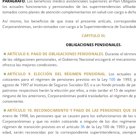
PARÁGRAFO.
Los beneficios médico asistenciales superiores al Plan Obligato
los actuales funcionarios y pensionados de las superintendencias afilia
tomados como planes de atención complementarios en salud con cargo a dicha
Así mismo, los beneficios de que trata el presente artículo, correspond
Corporanónimas, serán tomados con cargo a la Superintendencia de Sociedad
CAPITULO III.
OBLIGACIONES PENSIONALES.
ARTÍCULO 8. PAGO DE OBLIGACIONES PENSIONALES.
Durante el término
de las obligaciones pensionales, el Gobierno Nacional escogerá el mecanismo
ofrezca las mejores condiciones.
ARTÍCULO 9. ELECCIÓN DEL RÉGIMEN PENSIONAL.
Los actuales af
cotizantes para el régimen de pensiones previsto en la Ley
100
de 1993, po
agosto de 1997 al Instituto de Seguros Sociales ISS o a un fondo privado de pen
patronos respectivos harán la elección por ellos, a más tardar el 15 de septi
ninguno de los anteriores, Corporanónimas podrá trasladarlos al régimen de
conveniente.
ARTÍCULO 10. RECONOCIMIENTO Y PAGO DE LAS PENSIONES QUE S
enero de 1998, las pensiones que se causen para los exfuncionarios de las s
Corporanónimas y que no estén cotizando a ninguno de los dos regímene
régimen de transición previsto en el artículo
36
de la Ley 100 de 1993 y que l
edad, serán reconocidas por la correspondiente superintendencia, siempr