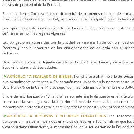
activos de propiedad de la Entidad.
El Liquidador de Corporanónimas dispondrá de los bienes muebles de la man
proceso liquidatorio de la Entidad, prefiriendo para su adjudicación entidades d
Las operaciones de enajenación de los bienes se efectuarán con criterio e
ceñirán a las normas legales vigentes.
Las obligaciones contraídas por la Entidad se cancelarán de conformidad co
Decreto y con el producto de las enajenaciones de acuerdo con el proce
Gobierno.
Una vez concluida la liquidación de la Entidad, sus bienes, derechos y
Superintendencia de Sociedades.
ARTÍCULO 17. TRASLADO DE BIENES.
Transfiérese al Ministerio de Desar
que actualmente pertenece a Corporanónimas ubicado en la nomenclatura u
D. C. No. 8-79 de la Calle 14 piso segundo, matrícula inmobiliaria número 050
El lote de la Urbanización "Villa Julia" se someterá a lo dispuesto en el artículo
consecuencia, se asignará a la Superintendencia de Sociedades, con destino
momento de entrar en vigencia este Decreto tiene constituido Corporanónimas
ARTÍCULO 18. RESERVAS Y RECURSOS FINANCIEROS.
Las reservas y
Corporanónimas tiene invertidos en títulos de tesorería TES, lo mismo que los 
y corporaciones financieras, al momento final de la liquidación de la Entidad, se