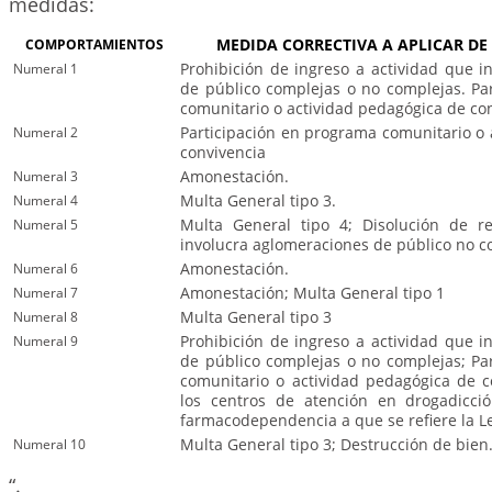
medidas:
COMPORTAMIENTOS
MEDIDA CORRECTIVA A APLICAR D
Numeral 1
Prohibición de ingreso a actividad que i
de público complejas o no complejas. Pa
comunitario o actividad pedagógica de con
Numeral 2
Participación en programa comunitario o 
convivencia
Numeral 3
Amonestación.
Numeral 4
Multa General tipo 3.
Numeral 5
Multa General tipo 4; Disolución de r
involucra aglomeraciones de público no c
Numeral 6
Amonestación.
Numeral 7
Amonestación; Multa General tipo 1
Numeral 8
Multa General tipo 3
Numeral 9
Prohibición de ingreso a actividad que i
de público complejas o no complejas; Pa
comunitario o actividad pedagógica de c
los centros de atención en drogadicció
farmacodependencia a que se refiere la L
Numeral 10
Multa General tipo 3; Destrucción de bien
“.