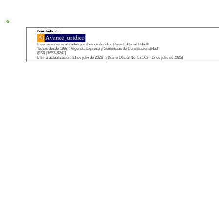
Disposiciones analizadas por Avance Jurídico Casa Editorial Ltda.©
"Leyes desde 1992 - Vigencia Expresa y Sentencias de Constitucionalidad"
ISSN [1657-6241]
Última actualización: 31 de julio de 2026 - (Diario Oficial No. 53.562 - 23 de julio de 2026)