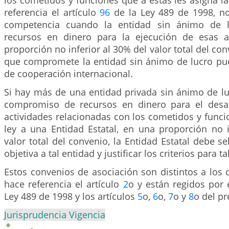
los cometidos y funciones que a estas les asigna la
referencia el artículo
96
de la Ley 489 de 1998, no
competencia cuando la entidad sin ánimo de 
recursos en dinero para la ejecución de esas a
proporción no inferior al 30% del valor total del co
que compromete la entidad sin ánimo de lucro pu
de cooperación internacional.
Si hay más de una entidad privada sin ánimo de lu
compromiso de recursos en dinero para el desar
actividades relacionadas con los cometidos y func
ley a una Entidad Estatal, en una proporción no i
valor total del convenio, la Entidad Estatal debe s
objetiva a tal entidad y justificar los criterios para ta
Estos convenios de asociación son distintos a los 
hace referencia el artículo
2
o y están regidos por 
Ley 489 de 1998 y los artículos
5
o,
6
o,
7
o y
8
o del pr
Jurisprudencia Vigencia