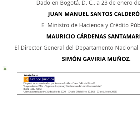
Dado en Bogotá, D. C., a 23 de enero d
JUAN MANUEL SANTOS CALDER
El Ministro de Hacienda y Crédito Púb
MAURICIO CÁRDENAS SANTAMARÍ
El Director General del Departamento Nacional 
SIMÓN GAVIRIA MUÑOZ.
Disposiciones analizadas por Avance Jurídico Casa Editorial Ltda.©
"Leyes desde 1992 - Vigencia Expresa y Sentencias de Constitucionalidad"
ISSN [1657-6241]
Última actualización: 31 de julio de 2026 - (Diario Oficial No. 53.562 - 23 de julio de 2026)