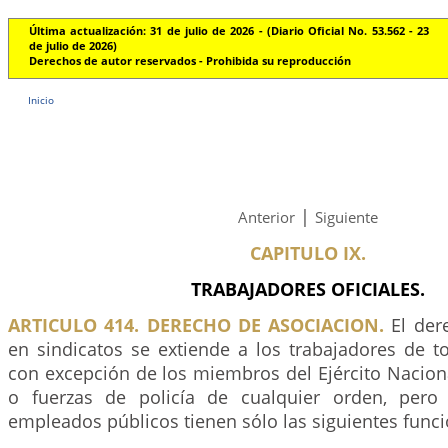
Última actualización: 31 de julio de 2026 - (Diario Oficial No. 53.562 - 23
de julio de 2026)
Derechos de autor reservados - Prohibida su reproducción
Inicio
|
Anterior
Siguiente
CAPITULO IX.
TRABAJADORES OFICIALES.
ARTICULO 414. DERECHO DE ASOCIACION.
El der
en sindicatos se extiende a los trabajadores de tod
con excepción de los miembros del Ejército Nacion
o fuerzas de policía de cualquier orden, pero 
empleados públicos tienen sólo las siguientes funci