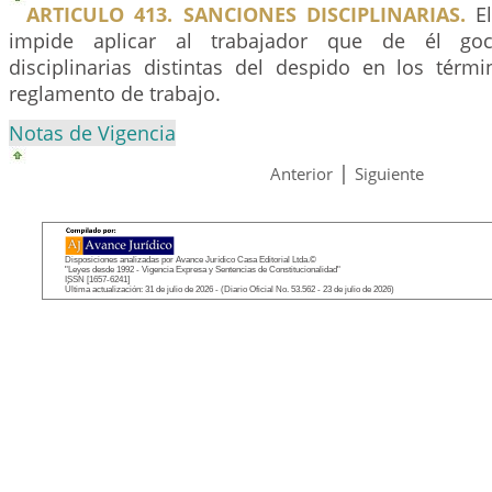
ARTICULO 413. SANCIONES DISCIPLINARIAS.
El
impide aplicar al trabajador que de él goc
disciplinarias distintas del despido en los térmi
reglamento de trabajo.
Notas de Vigencia
|
Anterior
Siguiente
Disposiciones analizadas por Avance Jurídico Casa Editorial Ltda.©
"Leyes desde 1992 - Vigencia Expresa y Sentencias de Constitucionalidad"
ISSN [1657-6241]
Última actualización: 31 de julio de 2026 - (Diario Oficial No. 53.562 - 23 de julio de 2026)