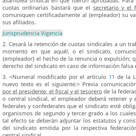
asamblea sindical en que fueron aprobadas. Para l
cuotas ordinarias bastará que el
secretario y el f
comuniquen certificadamente al (empleador) su va
sus afiliados.
Jurisprudencia Vigencia
2. Cesará la retención de cuotas sindicales a un tra
momento en que aquél, o el sindicato, comuniq
{empleador} el hecho de la renuncia o expulsión; 
derecho del sindicato en caso de información falsa 
3. <Numeral modificado por el artículo
11
de la L
nuevo texto es el siguiente:> Previa comunicació
por el presidente, el fiscal y el tesorero
de la federa
o central sindical, el empleador deberá retener y 
federales y confederales que el sindicato esté obli
organismos de segundo y tercer grado a los cuales 
tal efecto se deberán adjuntar los estatutos y const
del sindicato emitida por la respectiva federació
central sindical.