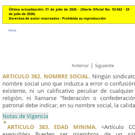
Última actualización: 31 de julio de 2026 - (Diario Oficial No. 53.562 - 23
de julio de 2026)
Derechos de autor reservados - Prohibida su reproducción
Inicio
|
Anterior
Siguiente
ARTICULO 382. NOMBRE SOCIAL.
Ningún sindicat
nombre social uno que induzca a error o confusión
existente, ni un calificativo peculiar de cualquier
religión, ni llamarse "federación o confederació
patronal debe indicar, en su nombre social, la calida
Notas de Vigencia
ARTICULO 383. EDAD MINIMA.
<Artículo C
exequible> Pueden ser miembros de un sind