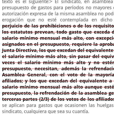
texto es el siguiente:> El sindicato, en asamblea
presupuesto de gastos para períodos no mayores d
autorización expresa de la misma asamblea no pod
erogación que no esté contemplada en dicho
perjuicio de las prohibiciones o de los requisit
los estatutos prevean, todo gasto que exceda d
salario mínimo mensual más alto, con excepci
asignados en el presupuesto, requiere la aprob
Junta Directiva, los que excedan del equivalente 
el salario mínimo más alto, sin pasar del equiv
veces el salario mínimo más alto y no estén
presupuesto, necesitan, además la refrendaci
Asamblea General, con el voto de la mayoría
afiliados; y los que excedan del equivalente a 
salario mínimo mensual más alto aunque estén
presupuesto, la refrendación de la asamblea ge
terceras partes (2/3) de los votos de los afiliado
se aplican para gastos que ocasionen las huelgas
sindicato, cualquiera que sea su cuantía.