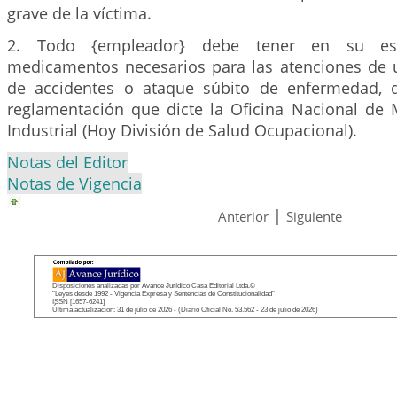
grave de la víctima.
2. Todo {empleador} debe tener en su esta
medicamentos necesarios para las atenciones de 
de accidentes o ataque súbito de enfermedad, 
reglamentación que dicte la Oficina Nacional de 
Industrial (Hoy División de Salud Ocupacional).
Notas del Editor
Notas de Vigencia
|
Anterior
Siguiente
Disposiciones analizadas por Avance Jurídico Casa Editorial Ltda.©
"Leyes desde 1992 - Vigencia Expresa y Sentencias de Constitucionalidad"
ISSN [1657-6241]
Última actualización: 31 de julio de 2026 - (Diario Oficial No. 53.562 - 23 de julio de 2026)