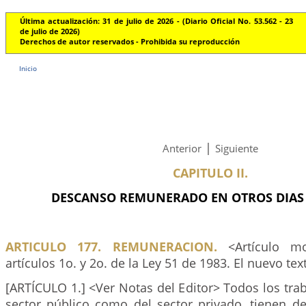
Última actualización: 31 de julio de 2026 - (Diario Oficial No. 53.562 - 23
de julio de 2026)
Derechos de autor reservados - Prohibida su reproducción
Inicio
|
Anterior
Siguiente
CAPITULO II.
DESCANSO REMUNERADO EN OTROS DIAS D
ARTICULO 177. REMUNERACION.
<Artículo mo
artículos 1o. y 2o. de la Ley 51 de 1983. El nuevo tex
[ARTÍCULO 1.] <Ver Notas del Editor> Todos los trab
sector público como del sector privado, tienen d