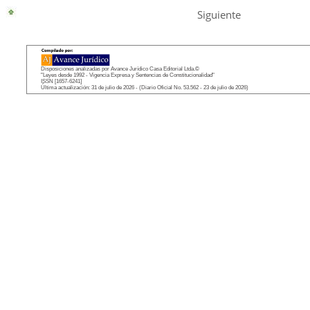
Siguiente
Disposiciones analizadas por Avance Jurídico Casa Editorial Ltda.©
"Leyes desde 1992 - Vigencia Expresa y Sentencias de Constitucionalidad"
ISSN [1657-6241]
Última actualización: 31 de julio de 2026 - (Diario Oficial No. 53.562 - 23 de julio de 2026)