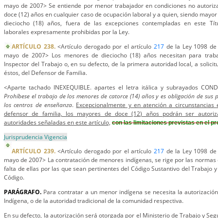
mayo de 2007> Se entiende por menor trabajador en condiciones no autoriza
doce (12) años en cualquier caso de ocupación laboral y a quien, siendo mayo
dieciocho (18) años, fuera de las excepciones contempladas en este Tít
laborales expresamente prohibidas por la Ley.
ARTÍCULO 238.
<Artículo derogado por el artículo
217
de la Ley 1098 de 
mayo de 2007> Los menores de dieciocho (18) años necesitan para trabaja
Inspector del Trabajo o, en su defecto, de la primera autoridad local, a solicit
éstos, del Defensor de Familia.
<Aparte tachado INEXEQUIBLE. apartes el letra itálica y subrayados CO
Prohíbese el trabajo de los menores de catorce (14) años y es obligación de sus
los centros de enseñanza
.
Excepcionalmente y en atención a circunstancias e
defensor de familia, los mayores de doce (12) años podrán ser autoriz
autoridades señaladas en este artículo,
con las limitaciones previstas en el p
Jurisprudencia Vigencia
ARTÍCULO 239.
<Artículo derogado por el artículo
217
de la Ley 1098 de 
mayo de 2007> La contratación de menores indígenas, se rige por las normas de
falta de ellas por las que sean pertinentes del Código Sustantivo del Trabajo 
Código.
PARÁGRAFO.
Para contratar a un menor indígena se necesita la autorizació
Indígena, o de la autoridad tradicional de la comunidad respectiva.
En su defecto, la autorización será otorgada por el Ministerio de Trabajo y Segu