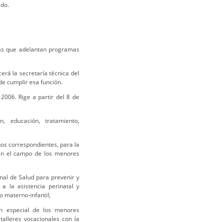
ado.
das que adelantan programas
erá la secretaría técnica del
de cumplir esa función.
2006. Rige a partir del 8 de
n, educación, tratamiento,
os correspondientes, para la
 en el campo de los menores
al de Salud para prevenir y
 a la asistencia perinatal y
o materno-infantil;
ón especial de los menores
 talleres vocacionales con la