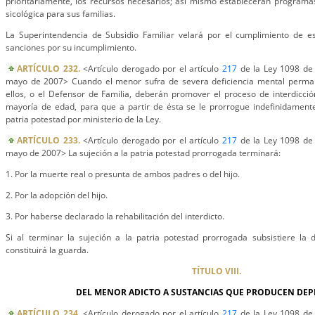
prioritariamente, los recursos necesarios; así mismo establecerán programas
sicológica para sus familias.
La Superintendencia de Subsidio Familiar velará por el cumplimiento de est
sanciones por su incumplimiento.
ARTÍCULO 232.
<Artículo derogado por el artículo
217
de la Ley 1098 de 
mayo de 2007> Cuando el menor sufra de severa deficiencia mental perman
ellos, o el Defensor de Familia, deberán promover el proceso de interdicció
mayoría de edad, para que a partir de ésta se le prorrogue indefinidamente
patria potestad por ministerio de la Ley.
ARTÍCULO 233.
<Artículo derogado por el artículo
217
de la Ley 1098 de 
mayo de 2007> La sujeción a la patria potestad prorrogada terminará:
1. Por la muerte real o presunta de ambos padres o del hijo.
2. Por la adopción del hijo.
3. Por haberse declarado la rehabilitación del interdicto.
Si al terminar la sujeción a la patria potestad prorrogada subsistiere la 
constituirá la guarda.
TÍTULO VIII.
DEL MENOR ADICTO A SUSTANCIAS QUE PRODUCEN DE
ARTÍCULO 234.
<Artículo derogado por el artículo
217
de la Ley 1098 de 