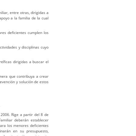
liar, entre otras, dirigidas a
poyo a la familia de la cual
ores deficientes cumplen los
ctividades y disciplinas cuyo
tíficas dirigidas a buscar el
nera que contribuya a crear
revención y solución de estos
.
2006. Rige a partir del 8 de
amiliar deberán establecer
para los menores deficientes
inarán en su presupuesto,