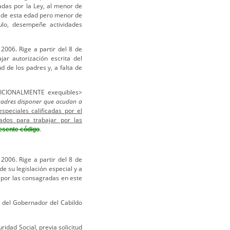
das por la Ley, al menor de
r de esta edad pero menor de
ulo, desempeñe actividades
2006. Rige a partir del 8 de
r autorización escrita del
ud de los padres y, a falta de
NDICIONALMENTE exequibles>
 padres disponer que acudan a
speciales calificadas por el
ados para trabajar por las
.
resente código
2006. Rige a partir del 8 de
 su legislación especial y a
y por las consagradas en este
n del Gobernador del Cabildo
ridad Social, previa solicitud