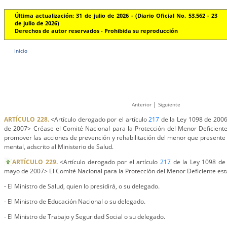
Última actualización: 31 de julio de 2026 - (Diario Oficial No. 53.562 - 23
de julio de 2026)
Derechos de autor reservados - Prohibida su reproducción
Inicio
|
Anterior
Siguiente
ARTÍCULO 228.
<Artículo derogado por el artículo
217
de la Ley 1098 de 2006.
de 2007> Créase el Comité Nacional para la Protección del Menor Deficiente,
promover las acciones de prevención y rehabilitación del menor que presente de
mental, adscrito al Ministerio de Salud.
ARTÍCULO 229.
<Artículo derogado por el artículo
217
de la Ley 1098 de 
mayo de 2007> El Comité Nacional para la Protección del Menor Deficiente est
- El Ministro de Salud, quien lo presidirá, o su delegado.
- El Ministro de Educación Nacional o su delegado.
- El Ministro de Trabajo y Seguridad Social o su delegado.