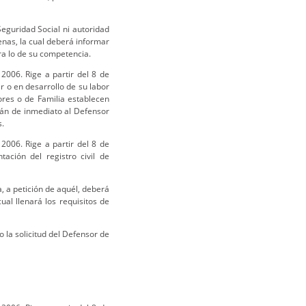
 Seguridad Social ni autoridad
genas, la cual deberá informar
ra lo de su competencia.
2006. Rige a partir del 8 de
r o en desarrollo de su labor
ores o de Familia establecen
rán de inmediato al Defensor
s.
2006. Rige a partir del 8 de
ción del registro civil de
, a petición de aquél, deberá
cual llenará los requisitos de
 la solicitud del Defensor de