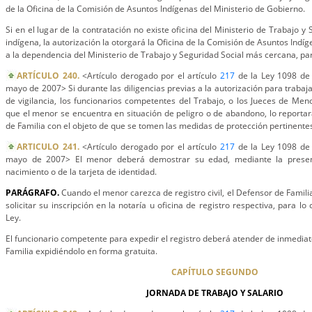
de la Oficina de la Comisión de Asuntos Indígenas del Ministerio de Gobierno.
Si en el lugar de la contratación no existe oficina del Ministerio de Trabajo y
indígena, la autorización la otorgará la Oficina de la Comisión de Asuntos Indí
a la dependencia del Ministerio de Trabajo y Seguridad Social más cercana, pa
ARTÍCULO 240.
<Artículo derogado por el artículo
217
de la Ley 1098 de 
mayo de 2007> Si durante las diligencias previas a la autorización para trabaja
de vigilancia, los funcionarios competentes del Trabajo, o los Jueces de Men
que el menor se encuentra en situación de peligro o de abandono, lo reporta
de Familia con el objeto de que se tomen las medidas de protección pertinente
ARTICULO 241.
<Artículo derogado por el artículo
217
de la Ley 1098 de 
mayo de 2007> El menor deberá demostrar su edad, mediante la presenta
nacimiento o de la tarjeta de identidad.
PARÁGRAFO.
Cuando el menor carezca de registro civil, el Defensor de Familia
solicitar su inscripción en la notaría u oficina de registro respectiva, para lo 
Ley.
El funcionario competente para expedir el registro deberá atender de inmediato
Familia expidiéndolo en forma gratuita.
CAPÍTULO SEGUNDO
JORNADA DE TRABAJO Y SALARIO