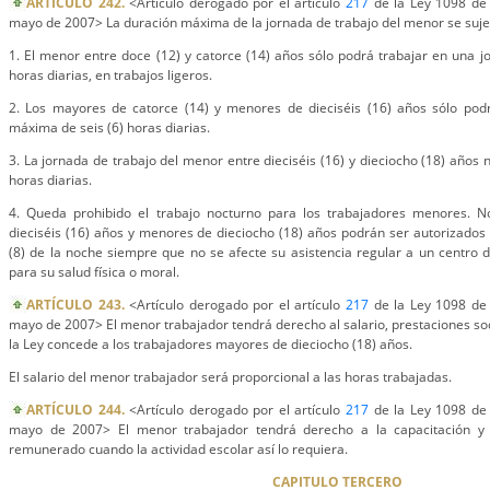
ARTÍCULO 242.
<Artículo derogado por el artículo
217
de la Ley 1098 de 
mayo de 2007> La duración máxima de la jornada de trabajo del menor se sujeta
1. El menor entre doce (12) y catorce (14) años sólo podrá trabajar en una 
horas diarias, en trabajos ligeros.
2. Los mayores de catorce (14) y menores de dieciséis (16) años sólo pod
máxima de seis (6) horas diarias.
3. La jornada de trabajo del menor entre dieciséis (16) y dieciocho (18) años
horas diarias.
4. Queda prohibido el trabajo nocturno para los trabajadores menores. N
dieciséis (16) años y menores de dieciocho (18) años podrán ser autorizados 
(8) de la noche siempre que no se afecte su asistencia regular a un centro do
para su salud física o moral.
ARTÍCULO 243.
<Artículo derogado por el artículo
217
de la Ley 1098 de 
mayo de 2007> El menor trabajador tendrá derecho al salario, prestaciones so
la Ley concede a los trabajadores mayores de dieciocho (18) años.
El salario del menor trabajador será proporcional a las horas trabajadas.
ARTÍCULO 244.
<Artículo derogado por el artículo
217
de la Ley 1098 de 
mayo de 2007> El menor trabajador tendrá derecho a la capacitación y
remunerado cuando la actividad escolar así lo requiera.
CAPITULO TERCERO