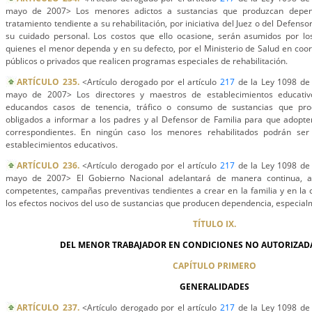
mayo de 2007> Los menores adictos a sustancias que produzcan depen
tratamiento tendiente a su rehabilitación, por iniciativa del Juez o del Defens
su cuidado personal. Los costos que ello ocasione, serán asumidos por l
quienes el menor dependa y en su defecto, por el Ministerio de Salud en coo
públicos o privados que realicen programas especiales de rehabilitación.
ARTÍCULO 235.
<Artículo derogado por el artículo
217
de la Ley 1098 de 
mayo de 2007> Los directores y maestros de establecimientos educativ
educandos casos de tenencia, tráfico o consumo de sustancias que pro
obligados a informar a los padres y al Defensor de Familia para que adopte
correspondientes. En ningún caso los menores rehabilitados podrán ser
establecimientos educativos.
ARTÍCULO 236.
<Artículo derogado por el artículo
217
de la Ley 1098 de 
mayo de 2007> El Gobierno Nacional adelantará de manera continua, a
competentes, campañas preventivas tendientes a crear en la familia y en la
los efectos nocivos del uso de sustancias que producen dependencia, especialm
TÍTULO IX.
DEL MENOR TRABAJADOR EN CONDICIONES NO AUTORIZADA
CAPÍTULO PRIMERO
GENERALIDADES
ARTÍCULO 237.
<Artículo derogado por el artículo
217
de la Ley 1098 de 