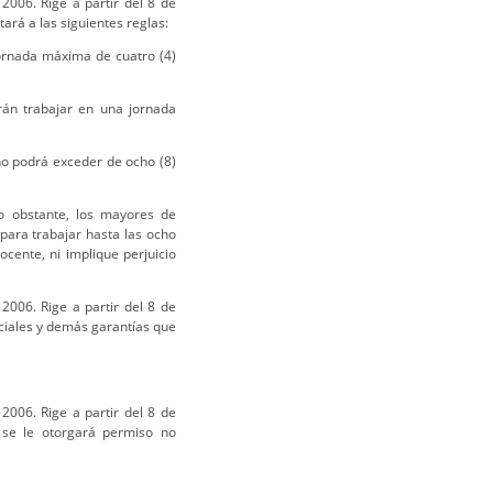
2006. Rige a partir del 8 de
rá a las siguientes reglas:
jornada máxima de cuatro (4)
rán trabajar en una jornada
 no podrá exceder de ocho (8)
o obstante, los mayores de
para trabajar hasta las ocho
cente, ni implique perjuicio
2006. Rige a partir del 8 de
ciales y demás garantías que
2006. Rige a partir del 8 de
 se le otorgará permiso no