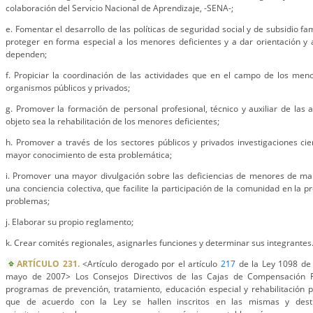
colaboración del Servicio Nacional de Aprendizaje, -SENA-;
e. Fomentar el desarrollo de las políticas de seguridad social y de subsidio fami
proteger en forma especial a los menores deficientes y a dar orientación y a
dependen;
f. Propiciar la coordinación de las actividades que en el campo de los men
organismos públicos y privados;
g. Promover la formación de personal profesional, técnico y auxiliar de las a
objeto sea la rehabilitación de los menores deficientes;
h. Promover a través de los sectores públicos y privados investigaciones cien
mayor conocimiento de esta problemática;
i. Promover una mayor divulgación sobre las deficiencias de menores de ma
una conciencia colectiva, que facilite la participación de la comunidad en la p
problemas;
j. Elaborar su propio reglamento;
k. Crear comités regionales, asignarles funciones y determinar sus integrantes
ARTÍCULO 231.
<Artículo derogado por el artículo
217
de la Ley 1098 de 
mayo de 2007> Los Consejos Directivos de las Cajas de Compensación F
programas de prevención, tratamiento, educación especial y rehabilitación 
que de acuerdo con la Ley se hallen inscritos en las mismas y dest