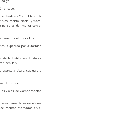
 Código.
ún el caso.
 el Instituto Colombiano de
física, mental, social y moral
ón personal del menor con el
 personalmente por ellos.
ntes, expedido por autoridad
to de la Institución donde se
ar Familiar.
presente artículo, cualquiera
sor de Familia.
e las Cajas de Compensación
con el lleno de los requisitos
 documentos otorgados en el