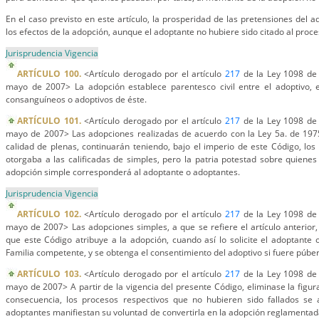
En el caso previsto en este artículo, la prosperidad de las pretensiones del 
los efectos de la adopción, aunque el adoptante no hubiere sido citado al proce
Jurisprudencia Vigencia
ARTÍCULO 100.
<Artículo derogado por el artículo
217
de la Ley 1098 de 
mayo de 2007> La adopción establece parentesco civil entre el adoptivo, e
consanguíneos o adoptivos de éste.
ARTÍCULO 101.
<Artículo derogado por el artículo
217
de la Ley 1098 de 
mayo de 2007> Las adopciones realizadas de acuerdo con la Ley 5a. de 1975
calidad de plenas, continuarán teniendo, bajo el imperio de este Código, lo
otorgaba a las calificadas de simples, pero la patria potestad sobre quiene
adopción simple corresponderá al adoptante o adoptantes.
Jurisprudencia Vigencia
ARTÍCULO 102.
<Artículo derogado por el artículo
217
de la Ley 1098 de 
mayo de 2007> Las adopciones simples, a que se refiere el artículo anterior
que este Código atribuye a la adopción, cuando así lo solicite el adoptante 
Familia competente, y se obtenga el consentimiento del adoptivo si fuere púber
ARTÍCULO 103.
<Artículo derogado por el artículo
217
de la Ley 1098 de 
mayo de 2007> A partir de la vigencia del presente Código, eliminase la figur
consecuencia, los procesos respectivos que no hubieren sido fallados se a
adoptantes manifiestan su voluntad de convertirla en la adopción reglamentada