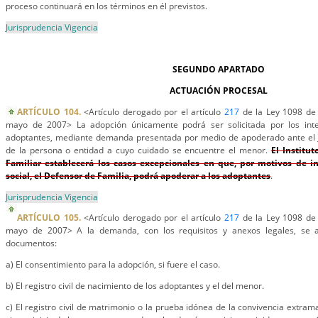
proceso continuará en los términos en él previstos.
Jurisprudencia Vigencia
SEGUNDO APARTADO
ACTUACIÓN PROCESAL
ARTÍCULO 104.
<Artículo derogado por el artículo
217
de la Ley 1098 de 
mayo de 2007> La adopción únicamente podrá ser solicitada por los int
adoptantes, mediante demanda presentada por medio de apoderado ante el Ju
de la persona o entidad a cuyo cuidado se encuentre el menor.
El Institu
Familiar establecerá los casos excepcionales en que, por motivos de i
social, el Defensor de Familia, podrá apoderar a los adoptantes
.
Jurisprudencia Vigencia
ARTÍCULO 105.
<Artículo derogado por el artículo
217
de la Ley 1098 de 
mayo de 2007> A la demanda, con los requisitos y anexos legales, se 
documentos:
a) El consentimiento para la adopción, si fuere el caso.
b) El registro civil de nacimiento de los adoptantes y el del menor.
c) El registro civil de matrimonio o la prueba idónea de la convivencia extram