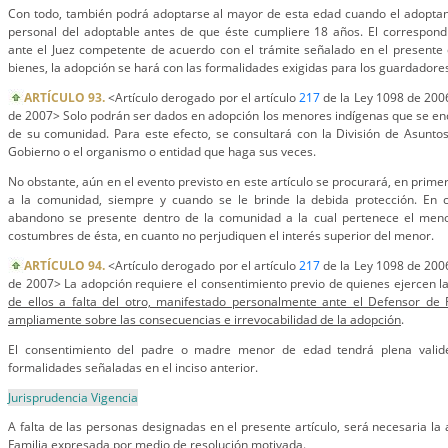
Con todo, también podrá adoptarse al mayor de esta edad cuando el adoptant
personal del adoptable antes de que éste cumpliere 18 años. El correspond
ante el Juez competente de acuerdo con el trámite señalado en el presente c
bienes, la adopción se hará con las formalidades exigidas para los guardadore
ARTÍCULO 93.
<Artículo derogado por el artículo
217
de la Ley 1098 de 2006
de 2007> Solo podrán ser dados en adopción los menores indígenas que se e
de su comunidad. Para este efecto, se consultará con la División de Asuntos
Gobierno o el organismo o entidad que haga sus veces.
No obstante, aún en el evento previsto en este artículo se procurará, en prime
a la comunidad, siempre y cuando se le brinde la debida protección. En 
abandono se presente dentro de la comunidad a la cual pertenece el meno
costumbres de ésta, en cuanto no perjudiquen el interés superior del menor.
ARTÍCULO 94.
<Artículo derogado por el artículo
217
de la Ley 1098 de 2006
de 2007> La adopción requiere el consentimiento previo de quienes ejercen la
de ellos a falta del otro, manifestado personalmente ante el Defensor de F
ampliamente sobre las consecuencias e irrevocabilidad de la adopción
.
El consentimiento del padre o madre menor de edad tendrá plena valide
formalidades señaladas en el inciso anterior.
Jurisprudencia Vigencia
A falta de las personas designadas en el presente artículo, será necesaria la
Familia expresada por medio de resolución motivada.