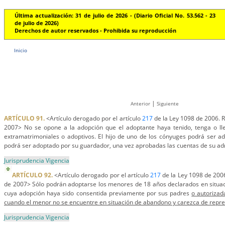
Última actualización: 31 de julio de 2026 - (Diario Oficial No. 53.562 - 23
de julio de 2026)
Derechos de autor reservados - Prohibida su reproducción
Inicio
|
Anterior
Siguiente
ARTÍCULO 91.
<Artículo derogado por el artículo
217
de la Ley 1098 de 2006. R
2007> No se opone a la adopción que el adoptante haya tenido, tenga o lleg
extramatrimoniales o adoptivos. El hijo de uno de los cónyuges podrá ser ado
podrá ser adoptado por su guardador, una vez aprobadas las cuentas de su ad
Jurisprudencia Vigencia
ARTÍCULO 92.
<Artículo derogado por el artículo
217
de la Ley 1098 de 2006
de 2007> Sólo podrán adoptarse los menores de 18 años declarados en situac
cuya adopción haya sido consentida previamente por sus padres
o autorizad
cuando el menor no se encuentre en situación de abandono y carezca de repre
Jurisprudencia Vigencia