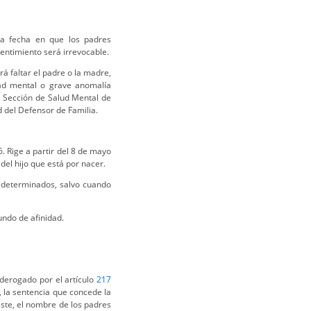
la fecha en que los padres
entimiento será irrevocable.
á faltar el padre o la madre,
ad mental o grave anomalía
la Sección de Salud Mental de
ud del Defensor de Familia.
. Rige a partir del 8 de mayo
el hijo que está por nacer.
 determinados, salvo cuando
undo de afinidad.
derogado por el artículo
217
, la sentencia que concede la
 éste, el nombre de los padres