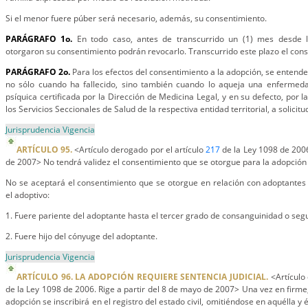
Si el menor fuere púber será necesario, además, su consentimiento.
PARÁGRAFO 1o.
En todo caso, antes de transcurrido un (1) mes desde 
otorgaron su consentimiento podrán revocarlo. Transcurrido este plazo el cons
PARÁGRAFO 2o.
Para los efectos del consentimiento a la adopción, se entender
no sólo cuando ha fallecido, sino también cuando lo aqueja una enfermed
psíquica certificada por la Dirección de Medicina Legal, y en su defecto, por 
los Servicios Seccionales de Salud de la respectiva entidad territorial, a solicit
Jurisprudencia Vigencia
ARTÍCULO 95.
<Artículo derogado por el artículo
217
de la Ley 1098 de 2006
de 2007> No tendrá validez el consentimiento que se otorgue para la adopción d
No se aceptará el consentimiento que se otorgue en relación con adoptantes
el adoptivo:
1. Fuere pariente del adoptante hasta el tercer grado de consanguinidad o seg
2. Fuere hijo del cónyuge del adoptante.
Jurisprudencia Vigencia
ARTÍCULO 96. LA ADOPCIÓN REQUIERE SENTENCIA JUDICIAL.
<Artículo 
de la Ley 1098 de 2006. Rige a partir del 8 de mayo de 2007> Una vez en firme
adopción se inscribirá en el registro del estado civil, omitiéndose en aquélla y