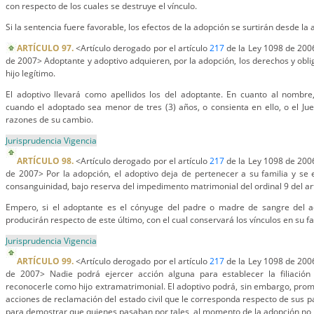
con respecto de los cuales se destruye el vínculo.
Si la sentencia fuere favorable, los efectos de la adopción se surtirán desde l
ARTÍCULO 97.
<Artículo derogado por el artículo
217
de la Ley 1098 de 2006
de 2007> Adoptante y adoptivo adquieren, por la adopción, los derechos y obl
hijo legítimo.
El adoptivo llevará como apellidos los del adoptante. En cuanto al nombre
cuando el adoptado sea menor de tres (3) años, o consienta en ello, o el Juez
razones de su cambio.
Jurisprudencia Vigencia
ARTÍCULO 98.
<Artículo derogado por el artículo
217
de la Ley 1098 de 2006
de 2007> Por la adopción, el adoptivo deja de pertenecer a su familia y se
consanguinidad, bajo reserva del impedimento matrimonial del ordinal 9 del ar
Empero, si el adoptante es el cónyuge del padre o madre de sangre del ad
producirán respecto de este último, con el cual conservará los vínculos en su fa
Jurisprudencia Vigencia
ARTÍCULO 99.
<Artículo derogado por el artículo
217
de la Ley 1098 de 2006
de 2007> Nadie podrá ejercer acción alguna para establecer la filiación
reconocerle como hijo extramatrimonial. El adoptivo podrá, sin embargo, prom
acciones de reclamación del estado civil que le corresponda respecto de sus 
para demostrar que quienes pasaban por tales, al momento de la adopción no l