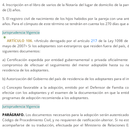
4. Inscripción en el libro de varios de la Notaría del lugar de domicilio de la p
de (3) años.
5. El registro civil de nacimiento de los hijos habidos por la pareja con una a
años. Para el cómputo de este término se tendrán en cuenta los 270 días que a
Jurisprudencia Vigencia
ARTÍCULO 106.
<Artículo derogado por el artículo
217
de la Ley 1098 de 
mayo de 2007> Si los adoptantes son extranjeros que residen fuera del país, 
siguientes documentos:
a) Certificación expedida por entidad gubernamental o privada oficialmente
compromiso de efectuar el seguimiento del menor adoptable hasta su nac
residencia de los adoptantes.
b) Autorización del Gobierno del país de residencia de los adoptantes para el 
c) Concepto favorable a la adopción, emitido por el Defensor de Familia co
efectúe con los adoptantes y el examen de la documentación en que la entid
programas de adopción recomienda a los adoptantes.
Jurisprudencia Vigencia
PARÁGRAFO.
Los documentos necesarios para la adopción serán autenticado
Código de Procedimiento Civil, y no requieren de ratificación ulterior. Si no e
acompañarse de su traducción, efectuada por el Ministerio de Relaciones Ex