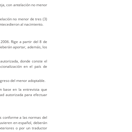
areja, con antelación no menor
ntelación no menor de tres (3)
ntecedieron al nacimiento.
2006. Rige a partir del 8 de
deberán aportar, además, los
 autorizada, donde conste el
ionalización en el país de
ingreso del menor adoptable.
n base en la entrevista que
ad autorizada para efectuar
s conforme a las normas del
stuvieren en español, deberán
teriores o por un traductor