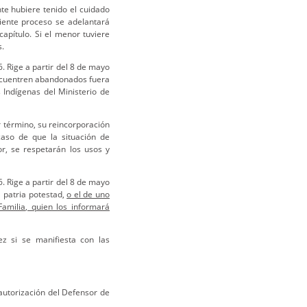
e hubiere tenido el cuidado
iente proceso se adelantará
apítulo. Si el menor tuviere
s.
. Rige a partir del 8 de mayo
ncuentren abandonados fuera
 Indígenas del Ministerio de
r término, su reincorporación
caso de que la situación de
r, se respetarán los usos y
. Rige a partir del 8 de mayo
 patria potestad,
o el de uno
amilia, quien los informará
z si se manifiesta con las
 autorización del Defensor de