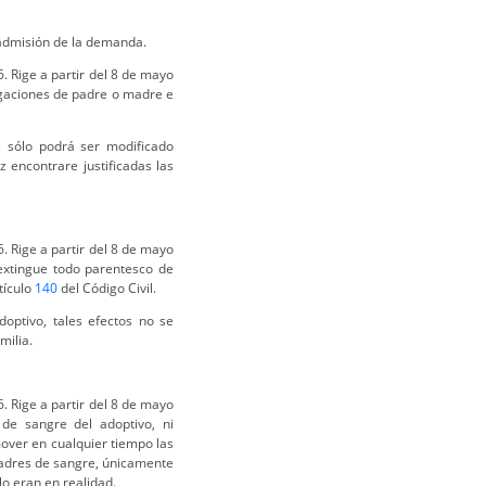
a admisión de la demanda.
. Rige a partir del 8 de mayo
igaciones de padre o madre e
, sólo podrá ser modificado
 encontrare justificadas las
. Rige a partir del 8 de mayo
 extingue todo parentesco de
tículo
140
del Código Civil.
optivo, tales efectos no se
milia.
. Rige a partir del 8 de mayo
 de sangre del adoptivo, ni
over en cualquier tiempo las
padres de sangre, únicamente
o eran en realidad.