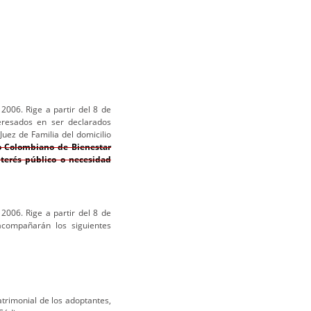
2006. Rige a partir del 8 de
eresados en ser declarados
ez de Familia del domicilio
to Colombiano de Bienestar
nterés público o necesidad
2006. Rige a partir del 8 de
acompañarán los siguientes
atrimonial de los adoptantes,