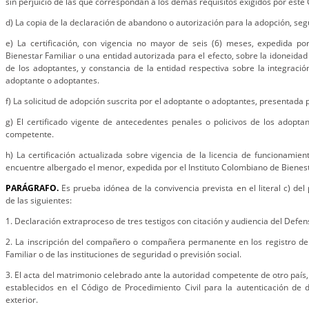
sin perjuicio de las que correspondan a los demás requisitos exigidos por este
d) La copia de la declaración de abandono o autorización para la adopción, seg
e) La certificación, con vigencia no mayor de seis (6) meses, expedida por
Bienestar Familiar o una entidad autorizada para el efecto, sobre la idoneidad 
de los adoptantes, y constancia de la entidad respectiva sobre la integraci
adoptante o adoptantes.
f) La solicitud de adopción suscrita por el adoptante o adoptantes, presentada
g) El certificado vigente de antecedentes penales o policivos de los adopta
competente.
h) La certificación actualizada sobre vigencia de la licencia de funcionamien
encuentre albergado el menor, expedida por el Instituto Colombiano de Bienest
PARÁGRAFO.
Es prueba idónea de la convivencia prevista en el literal c) del 
de las siguientes:
1. Declaración extraproceso de tres testigos con citación y audiencia del Defen
2. La inscripción del compañero o compañera permanente en los registro d
Familiar o de las instituciones de seguridad o previsión social.
3. El acta del matrimonio celebrado ante la autoridad competente de otro país, 
establecidos en el Código de Procedimiento Civil para la autenticación de
exterior.