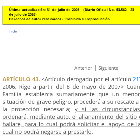
Última actualización: 31 de julio de 2026 - (Diario Oficial No. 53.562 - 23
de julio de 2026)
Derechos de autor reservados - Prohibida su reproducción
Inicio
|
Anterior
Siguiente
ARTÍCULO 43.
<Artículo derogado por el artículo
21
2006. Rige a partir del 8 de mayo de 2007> Cua
Familia establezca sumariamente que un menor
situación de grave peligro, procederá a su rescate a
la protección necesaria;
y si las circunstancia
ordenará, mediante auto, el allanamiento del siti
hallare, para lo cual podrá solicitar el apoyo de la
cual no podrá negarse a prestarlo
.