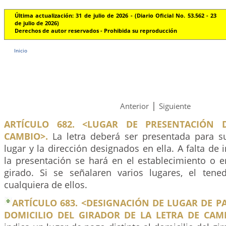
Última actualización: 31 de julio de 2026 - (Diario Oficial No. 53.562 - 23
de julio de 2026)
Derechos de autor reservados - Prohibida su reproducción
Inicio
|
Anterior
Siguiente
ARTÍCULO 682. <LUGAR DE PRESENTACIÓN 
CAMBIO>.
La letra deberá ser presentada para s
lugar y la dirección designados en ella. A falta de 
la presentación se hará en el establecimiento o e
girado. Si se señalaren varios lugares, el ten
cualquiera de ellos.
ARTÍCULO 683. <DESIGNACIÓN DE LUGAR DE P
DOMICILIO DEL GIRADOR DE LA LETRA DE CAMB