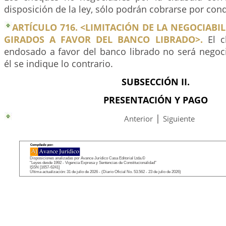
disposición de la ley, sólo podrán cobrarse por con
ARTÍCULO 716. <LIMITACIÓN DE LA NEGOCIABI
GIRADOS A FAVOR DEL BANCO LIBRADO>.
El c
endosado a favor del banco librado no será negoci
él se indique lo contrario.
SUBSECCIÓN II.
PRESENTACIÓN Y PAGO
|
Anterior
Siguiente
Disposiciones analizadas por Avance Jurídico Casa Editorial Ltda.©
"Leyes desde 1992 - Vigencia Expresa y Sentencias de Constitucionalidad"
ISSN [1657-6241]
Última actualización: 31 de julio de 2026 - (Diario Oficial No. 53.562 - 23 de julio de 2026)