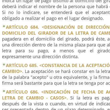
indica un lugar de pago distinto al domicilio del gir
deberá indicar el nombre de la persona que habrá d
Si no lo indicare, se entenderá que el acepta
obligado a realizar el pago en el lugar designado.
ARTÍCULO 684. <DESIGNACIÓN DE DIRECCIÓ
DOMICILIO DEL GIRADOR DE LA LETRA DE CAMB
pagadera en el domicilio del girado, podrá éste, al
una dirección dentro de la misma plaza para que ah
letra para su pago, a menos que el girado
expresamente una dirección distinta.
ARTÍCULO 685. <CONSTANCIA DE LA ACEPTACIÓ
CAMBIO>.
La aceptación se hará constar en la let
de la palabra "acepto" u otra equivalente, y la firma
firma será bastante para que la letra se tenga por a
ARTÍCULO 686. <INDICACIÓN DE FECHA DE A
LETRA DE CAMBIO - CASOS>.
Si la letra es pag
después de la vista o cuando, en virtud de indica
ser presentada dentro de un plazo determinado, e