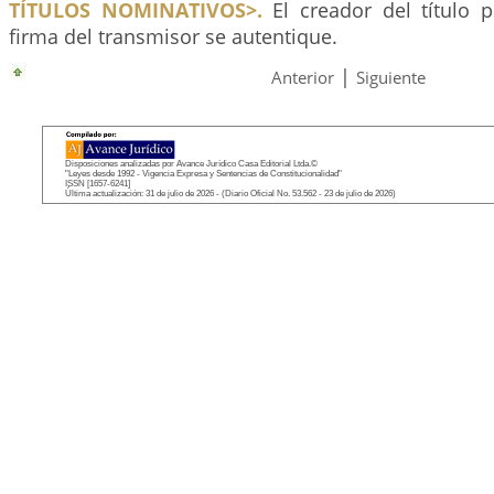
TÍTULOS NOMINATIVOS>.
El creador del título p
firma del transmisor se autentique.
|
Anterior
Siguiente
Disposiciones analizadas por Avance Jurídico Casa Editorial Ltda.©
"Leyes desde 1992 - Vigencia Expresa y Sentencias de Constitucionalidad"
ISSN [1657-6241]
Última actualización: 31 de julio de 2026 - (Diario Oficial No. 53.562 - 23 de julio de 2026)