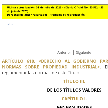
Última actualización: 31 de julio de 2026 - (Diario Oficial No. 53.562 - 23
de julio de 2026)
Derechos de autor reservados - Prohibida su reproducción
Inicio
|
Anterior
Siguiente
ARTÍCULO 618. <DERECHO AL GOBIERNO PA
NORMAS SOBRE PROPIEDAD INDUSTRIAL>.
El
reglamentar las normas de este Título.
TÍTULO III.
DE LOS TÍTULOS VALORES
CAPÍTULO I.
GENERALIDADES