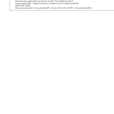
Disposiciones analizadas por Avance Jurídico Casa Editorial Ltda.©
"Leyes desde 1992 - Vigencia Expresa y Sentencias de Constitucionalidad"
ISSN [1657-6241]
Última actualización: 31 de julio de 2026 - (Diario Oficial No. 53.562 - 23 de julio de 2026)