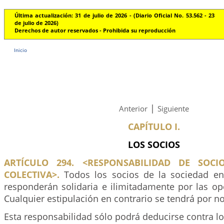
Última actualización: 31 de julio de 2026 - (Diario Oficial No. 53.562 - 23
de julio de 2026)
Derechos de autor reservados - Prohibida su reproducción
Inicio
|
Anterior
Siguiente
CAPÍTULO I.
LOS SOCIOS
ARTÍCULO 294. <RESPONSABILIDAD DE SOCI
COLECTIVA>.
Todos los socios de la sociedad en
responderán solidaria e ilimitadamente por las op
Cualquier estipulación en contrario se tendrá por no
Esta responsabilidad sólo podrá deducirse contra l