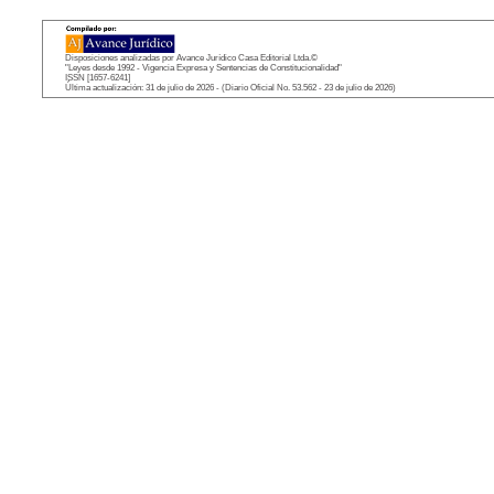
Disposiciones analizadas por Avance Jurídico Casa Editorial Ltda.©
"Leyes desde 1992 - Vigencia Expresa y Sentencias de Constitucionalidad"
ISSN [1657-6241]
Última actualización: 31 de julio de 2026 - (Diario Oficial No. 53.562 - 23 de julio de 2026)