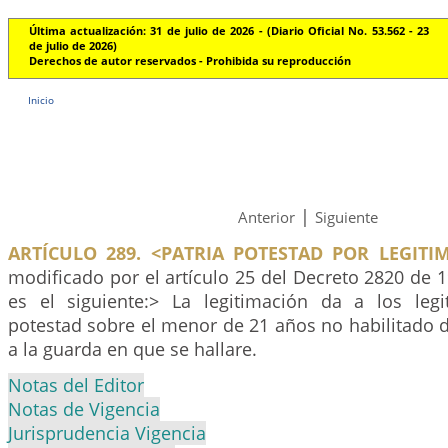
Última actualización: 31 de julio de 2026 - (Diario Oficial No. 53.562 - 23
de julio de 2026)
Derechos de autor reservados - Prohibida su reproducción
Inicio
|
Anterior
Siguiente
ARTÍCULO 289. <PATRIA POTESTAD POR LEGITI
modificado por el artículo 25 del Decreto 2820 de 1
es el siguiente:> La legitimación da a los legi
potestad sobre el menor de 21 años no habilitado 
a la guarda en que se hallare.
Notas del Editor
Notas de Vigencia
Jurisprudencia Vigencia