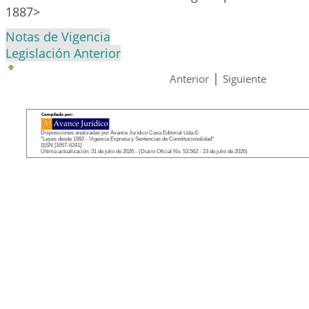
1887>
Notas de Vigencia
Legislación Anterior
|
Anterior
Siguiente
Disposiciones analizadas por Avance Jurídico Casa Editorial Ltda.©
"Leyes desde 1992 - Vigencia Expresa y Sentencias de Constitucionalidad"
ISSN [1657-6241]
Última actualización: 31 de julio de 2026 - (Diario Oficial No. 53.562 - 23 de julio de 2026)