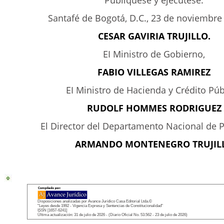
Publíquese y ejecútese.
Santafé de Bogotá, D.C., 23 de noviembre
CESAR GAVIRIA TRUJILLO.
EI Ministro de Gobierno,
FABIO VILLEGAS RAMIREZ
EI Ministro de Hacienda y Crédito Púb
RUDOLF HOMMES RODRIGUEZ
El Director del Departamento Nacional de P
ARMANDO MONTENEGRO TRUJIL
Disposiciones analizadas por Avance Jurídico Casa Editorial Ltda.©
"Leyes desde 1992 - Vigencia Expresa y Sentencias de Constitucionalidad"
ISSN [1657-6241]
Última actualización: 31 de julio de 2026 - (Diario Oficial No. 53.562 - 23 de julio de 2026)