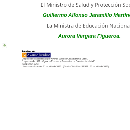
El Ministro de Salud y Protección Soc
Guillermo Alfonso Jaramillo Martín
La Ministra de Educación Nacional
Aurora Vergara Figueroa.
Disposiciones analizadas por Avance Jurídico Casa Editorial Ltda.©
"Leyes desde 1992 - Vigencia Expresa y Sentencias de Constitucionalidad"
ISSN [1657-6241]
Última actualización: 31 de julio de 2026 - (Diario Oficial No. 53.562 - 23 de julio de 2026)