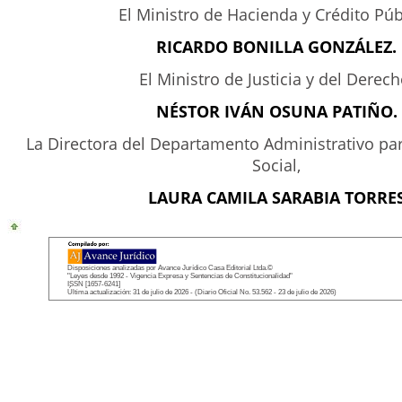
El Ministro de Hacienda y Crédito Púb
RICARDO BONILLA GONZÁLEZ.
El Ministro de Justicia y del Derech
NÉSTOR IVÁN OSUNA PATIÑO.
La Directora del Departamento Administrativo par
Social,
LAURA CAMILA SARABIA TORRE
Disposiciones analizadas por Avance Jurídico Casa Editorial Ltda.©
"Leyes desde 1992 - Vigencia Expresa y Sentencias de Constitucionalidad"
ISSN [1657-6241]
Última actualización: 31 de julio de 2026 - (Diario Oficial No. 53.562 - 23 de julio de 2026)