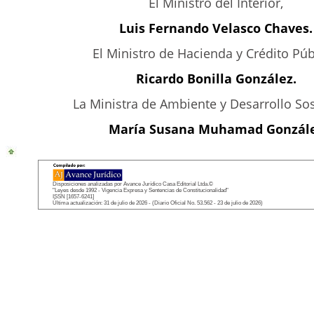
El Ministro del Interior,
Luis Fernando Velasco Chaves.
El Ministro de Hacienda y Crédito Púb
Ricardo Bonilla González.
La Ministra de Ambiente y Desarrollo Sos
María Susana Muhamad Gonzál
Disposiciones analizadas por Avance Jurídico Casa Editorial Ltda.©
"Leyes desde 1992 - Vigencia Expresa y Sentencias de Constitucionalidad"
ISSN [1657-6241]
Última actualización: 31 de julio de 2026 - (Diario Oficial No. 53.562 - 23 de julio de 2026)