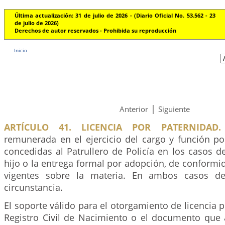
Última actualización: 31 de julio de 2026 - (Diario Oficial No. 53.562 - 23
de julio de 2026)
Derechos de autor reservados - Prohibida su reproducción
Inicio
|
Anterior
Siguiente
ARTÍCULO 41. LICENCIA POR PATERNIDAD.
remunerada en el ejercicio del cargo y función po
concedidas al Patrullero de Policía en los casos 
hijo o la entrega formal por adopción, de conform
vigentes sobre la materia. En ambos casos debe
circunstancia.
El soporte válido para el otorgamiento de licencia p
Registro Civil de Nacimiento o el documento que a