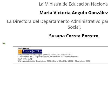
La Ministra de Educación Nacional
María Victoria Angulo González
La Directora del Departamento Administrativo par
Social,
Susana Correa Borrero.
Disposiciones analizadas por Avance Jurídico Casa Editorial Ltda.©
"Leyes desde 1992 - Vigencia Expresa y Sentencias de Constitucionalidad"
ISSN [1657-6241]
Última actualización: 31 de julio de 2026 - (Diario Oficial No. 53.562 - 23 de julio de 2026)