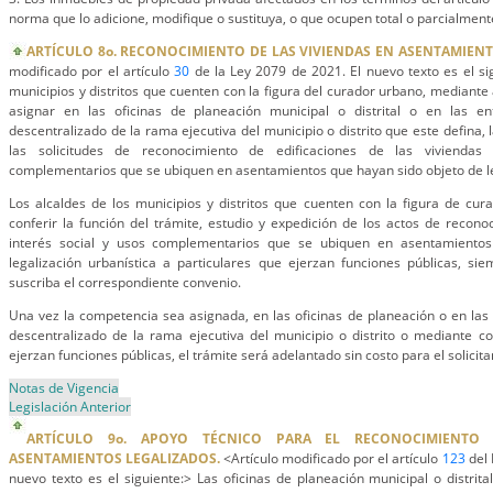
norma que lo adicione, modifique o sustituya, o que ocupen total o parcialmente
ARTÍCULO 8o. RECONOCIMIENTO DE LAS VIVIENDAS EN ASENTAMIENT
modificado por el artículo
30
de la Ley 2079 de 2021. El nuevo texto es el sig
municipios y distritos que cuenten con la figura del curador urbano, mediante
asignar en las oficinas de planeación municipal o distrital o en las en
descentralizado de la rama ejecutiva del municipio o distrito que este defina
las solicitudes de reconocimiento de edificaciones de las viviendas
complementarios que se ubiquen en asentamientos que hayan sido objeto de le
Los alcaldes de los municipios y distritos que cuenten con la figura de cu
conferir la función del trámite, estudio y expedición de los actos de recono
interés social y usos complementarios que se ubiquen en asentamiento
legalización urbanística a particulares que ejerzan funciones públicas, si
suscriba el correspondiente convenio.
Una vez la competencia sea asignada, en las oficinas de planeación o en las e
descentralizado de la rama ejecutiva del municipio o distrito o mediante c
ejerzan funciones públicas, el trámite será adelantado sin costo para el solicita
Notas de Vigencia
Legislación Anterior
ARTÍCULO 9o. APOYO TÉCNICO PARA EL RECONOCIMIENTO 
ASENTAMIENTOS LEGALIZADOS.
<Artículo modificado por el artículo
123
del 
nuevo texto es el siguiente:> Las oficinas de planeación municipal o distrita