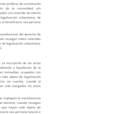
ctos jurídicos de constitución
ación de la comunidad, y/o
ados con vivienda de interés
egalización urbanística, de
 el beneficiario sea persona
transferencia del derecho de
ndo recaigan sobre viviendas
 de legalización urbanística,
l.
.
La inscripción de los actos
división y liquidación de la
nes inmuebles ocupados con
 sido objeto de legalización
tos sin cuantía, cuando el
an sido otorgados los actos
ue impliquen la transferencia
 al dominio, cuando recaigan
s que hayan sido objeto de
iciario sea persona natural e