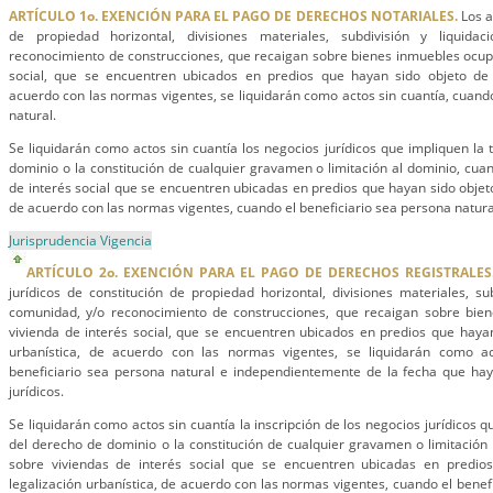
ARTÍCULO 1o. EXENCIÓN PARA EL PAGO DE DERECHOS NOTARIALES.
Los a
de propiedad horizontal, divisiones materiales, subdivisión y liquid
reconocimiento de construcciones, que recaigan sobre bienes inmuebles ocup
social, que se encuentren ubicados en predios que hayan sido objeto de l
acuerdo con las normas vigentes, se liquidarán como actos sin cuantía, cuando
natural.
Se liquidarán como actos sin cuantía los negocios jurídicos que impliquen la 
dominio o la constitución de cualquier gravamen o limitación al dominio, cua
de interés social que se encuentren ubicadas en predios que hayan sido objeto
de acuerdo con las normas vigentes, cuando el beneficiario sea persona natura
Jurisprudencia Vigencia
ARTÍCULO 2o. EXENCIÓN PARA EL PAGO DE DERECHOS REGISTRALES
jurídicos de constitución de propiedad horizontal, divisiones materiales, sub
comunidad, y/o reconocimiento de construcciones, que recaigan sobre bie
vivienda de interés social, que se encuentren ubicados en predios que hayan
urbanística, de acuerdo con las normas vigentes, se liquidarán como ac
beneficiario sea persona natural e independientemente de la fecha que hay
jurídicos.
Se liquidarán como actos sin cuantía la inscripción de los negocios jurídicos q
del derecho de dominio o la constitución de cualquier gravamen o limitación
sobre viviendas de interés social que se encuentren ubicadas en predio
legalización urbanística, de acuerdo con las normas vigentes, cuando el benef