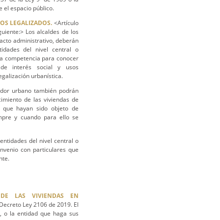
 el espacio público.
OS LEGALIZADOS.
<Artículo
uiente:> Los alcaldes de los
 acto administrativo, deberán
tidades del nivel central o
, la competencia para conocer
 de interés social y usos
galización urbanística.
rador urbano también podrán
cimiento de las viviendas de
s que hayan sido objeto de
empre y cuando para ello se
ntidades del nivel central o
onvenio con particulares que
nte.
DE LAS VIVIENDAS EN
Decreto Ley 2106 de 2019. El
l, o la entidad que haga sus