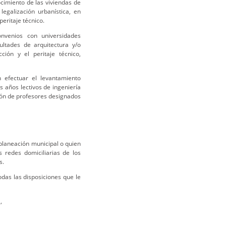
cimiento de las viviendas de
egalización urbanística, en
peritaje técnico.
onvenios con universidades
ultades de arquitectura y/o
ción y el peritaje técnico,
 efectuar el levantamiento
s años lectivos de ingeniería
cción de profesores designados
 planeación municipal o quien
 redes domiciliarias de los
s.
odas las disposiciones que le
,