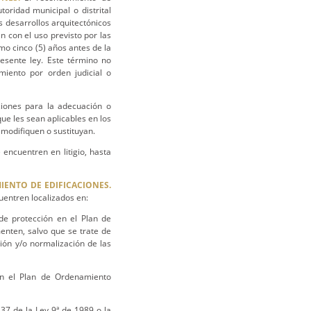
oridad municipal o distrital
s desarrollos arquitectónicos
n con el uso previsto por las
mo cinco (5) años antes de la
esente ley. Este término no
miento por orden judicial o
ciones para la adecuación o
ue les sean aplicables en los
modifiquen o sustituyan.
 encuentren en litigio, hasta
IENTO DE EDIFICACIONES.
uentren localizados en:
de protección en el Plan de
enten, salvo que se trate de
ón y/o normalización de las
en el Plan de Ordenamiento
37 de la Ley 9ª de 1989 o la