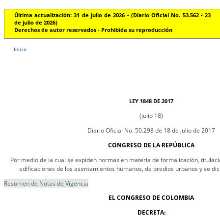
Última actualización: 31 de julio de 2026 - (Diario Oficial No. 53.562 - 23
de julio de 2026)
Derechos de autor reservados - Prohibida su reproducción
Inicio
LEY 1848 DE 2017
(julio 18)
Diario Oficial No. 50.298 de 18 de julio de 2017
CONGRESO DE LA REPÚBLICA
Por medio de la cual se expiden normas en materia de formalización, titulac
edificaciones de los asentamientos humanos, de predios urbanos y se dict
Resumen de Notas de Vigencia
EL CONGRESO DE COLOMBIA
DECRETA: