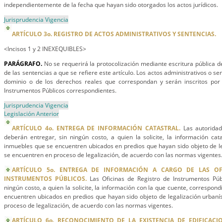
independientemente de la fecha que hayan sido otorgados los actos jurídicos.
Jurisprudencia Vigencia
ARTÍCULO 3o. REGISTRO DE ACTOS ADMINISTRATIVOS Y SENTENCIAS.
<Incisos 1 y 2 INEXEQUIBLES>
PARÁGRAFO.
No se requerirá la protocolización mediante escritura pública de
de las sentencias a que se refiere este artículo. Los actos administrativos o sen
dominio o de los derechos reales que correspondan y serán inscritos por 
Instrumentos Públicos correspondientes.
Jurisprudencia Vigencia
Legislación Anterior
ARTÍCULO 4o. ENTREGA DE INFORMACIÓN CATASTRAL.
Las autoridad
deberán entregar, sin ningún costo, a quien la solicite, la información cat
inmuebles que se encuentren ubicados en predios que hayan sido objeto de le
se encuentren en proceso de legalización, de acuerdo con las normas vigentes
ARTÍCULO 5o. ENTREGA DE INFORMACIÓN A CARGO DE LAS OF
INSTRUMENTOS PÚBLICOS.
Las Oficinas de Registro de Instrumentos Púb
ningún costo, a quien la solicite, la información con la que cuente, correspon
encuentren ubicados en predios que hayan sido objeto de legalización urbaní
proceso de legalización, de acuerdo con las normas vigentes.
ARTÍCULO 6o. RECONOCIMIENTO DE LA EXISTENCIA DE EDIFICACIO