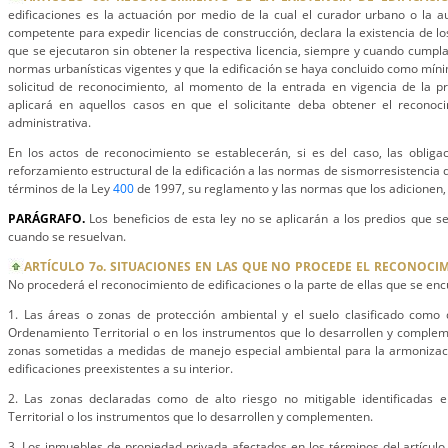
edificaciones es la actuación por medio de la cual el curador urbano o la aut
competente para expedir licencias de construcción, declara la existencia de lo
que se ejecutaron sin obtener la respectiva licencia, siempre y cuando cumpla
normas urbanísticas vigentes y que la edificación se haya concluido como míni
solicitud de reconocimiento, al momento de la entrada en vigencia de la pr
aplicará en aquellos casos en que el solicitante deba obtener el reconoci
administrativa.
En los actos de reconocimiento se establecerán, si es del caso, las obliga
reforzamiento estructural de la edificación a las normas de sismorresistencia q
términos de la Ley
400
de 1997, su reglamento y las normas que los adicionen, 
PARÁGRAFO.
Los beneficios de esta ley no se aplicarán a los predios que se
cuando se resuelvan.
ARTÍCULO 7o. SITUACIONES EN LAS QUE NO PROCEDE EL RECONOCIM
No procederá el reconocimiento de edificaciones o la parte de ellas que se enc
1. Las áreas o zonas de protección ambiental y el suelo clasificado como 
Ordenamiento Territorial o en los instrumentos que lo desarrollen y complem
zonas sometidas a medidas de manejo especial ambiental para la armonizaci
edificaciones preexistentes a su interior.
2. Las zonas declaradas como de alto riesgo no mitigable identificadas 
Territorial o los instrumentos que lo desarrollen y complementen.
3. Los inmuebles de propiedad privada afectados en los términos del artículo 