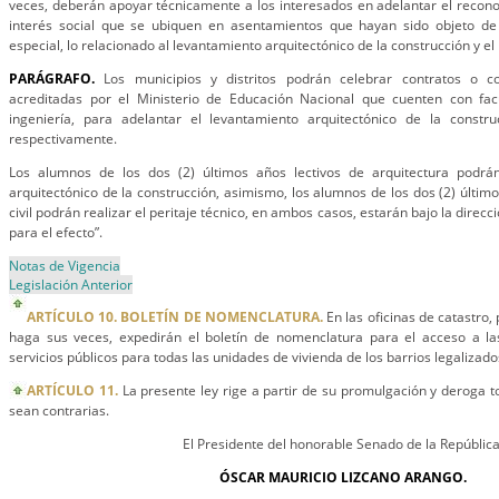
veces, deberán apoyar técnicamente a los interesados en adelantar el recono
interés social que se ubiquen en asentamientos que hayan sido objeto de l
especial, lo relacionado al levantamiento arquitectónico de la construcción y el 
PARÁGRAFO.
Los municipios y distritos podrán celebrar contratos o c
acreditadas por el Ministerio de Educación Nacional que cuenten con fac
ingeniería, para adelantar el levantamiento arquitectónico de la construc
respectivamente.
Los alumnos de los dos (2) últimos años lectivos de arquitectura podrán
arquitectónico de la construcción, asimismo, los alumnos de los dos (2) último
civil podrán realizar el peritaje técnico, en ambos casos, estarán bajo la dire
para el efecto”.
Notas de Vigencia
Legislación Anterior
ARTÍCULO 10. BOLETÍN DE NOMENCLATURA.
En las oficinas de catastro,
haga sus veces, expedirán el boletín de nomenclatura para el acceso a las
servicios públicos para todas las unidades de vivienda de los barrios legalizado
ARTÍCULO 11.
La presente ley rige a partir de su promulgación y deroga t
sean contrarias.
El Presidente del honorable Senado de la República
ÓSCAR MAURICIO LIZCANO ARANGO.