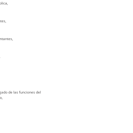
lica,
tes,
ntantes,
L
gado de las funciones del
o,