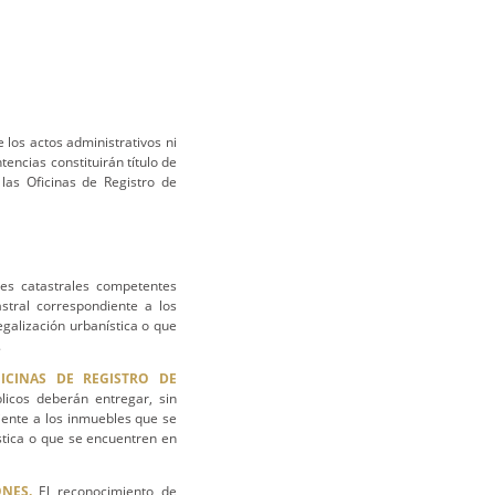
 los actos administrativos ni
tencias constituirán título de
las Oficinas de Registro de
es catastrales competentes
astral correspondiente a los
galización urbanística o que
.
ICINAS DE REGISTRO DE
licos deberán entregar, sin
diente a los inmuebles que se
stica o que se encuentren en
NES.
El reconocimiento de