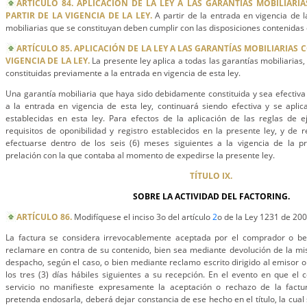
ARTÍCULO 84. APLICACIÓN DE LA LEY A LAS GARANTÍAS MOBILIARI
PARTIR DE LA VIGENCIA DE LA LEY.
A partir de la entrada en vigencia de l
mobiliarias que se constituyan deben cumplir con las disposiciones contenidas 
ARTÍCULO 85. APLICACIÓN DE LA LEY A LAS GARANTÍAS MOBILIARIAS 
VIGENCIA DE LA LEY.
La presente ley aplica a todas las garantías mobiliarias
constituidas previamente a la entrada en vigencia de esta ley.
Una garantía mobiliaria que haya sido debidamente constituida y sea efectiva 
a la entrada en vigencia de esta ley, continuará siendo efectiva y se aplic
establecidas en esta ley. Para efectos de la aplicación de las reglas de e
requisitos de oponibilidad y registro establecidos en la presente ley, y de r
efectuarse dentro de los seis (6) meses siguientes a la vigencia de la p
prelación con la que contaba al momento de expedirse la presente ley.
TÍTULO IX.
SOBRE LA ACTIVIDAD DEL FACTORING.
ARTÍCULO 86.
Modifíquese el inciso 3o del artículo
2
o de la Ley 1231 de 200
La factura se considera irrevocablemente aceptada por el comprador o benef
reclamare en contra de su contenido, bien sea mediante devolución de la m
despacho, según el caso, o bien mediante reclamo escrito dirigido al emisor o 
los tres (3) días hábiles siguientes a su recepción. En el evento en que el 
servicio no manifieste expresamente la aceptación o rechazo de la factu
pretenda endosarla, deberá dejar constancia de ese hecho en el título, la cua