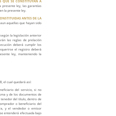
AS QUE SE CONSTITUYAN A
a presente ley, las garantías
en la presente ley.
CONSTITUIDAS ANTES DE LA
, aun aquellas que hayan sido
según la legislación anterior
arán las reglas de prelación
jecución deberá cumplir los
equerirse el registro deberá
resente ley, manteniendo la
8, el cual quedará así:
iciario del servicio, si no
isma y de los documentos de
tenedor del título, dentro de
comprador o beneficiario del
ra, y el vendedor o emisor
l se entenderá efectuada bajo