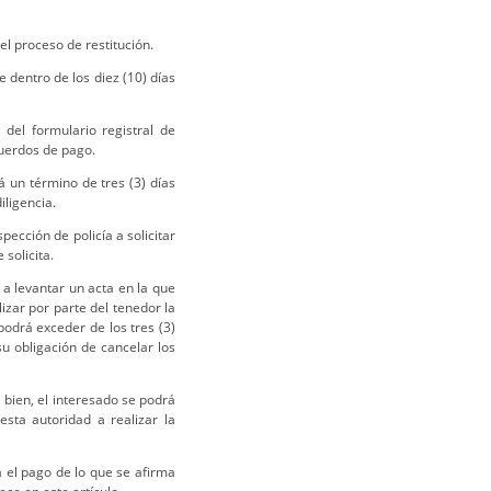
el proceso de restitución.
e dentro de los diez (10) días
 del formulario registral de
acuerdos de pago.
á un término de tres (3) días
iligencia.
spección de policía a solicitar
 solicita.
 a levantar un acta en la que
izar por parte del tenedor la
podrá exceder de los tres (3)
u obligación de cancelar los
l bien, el interesado se podrá
esta autoridad a realizar la
a el pago de lo que se afirma