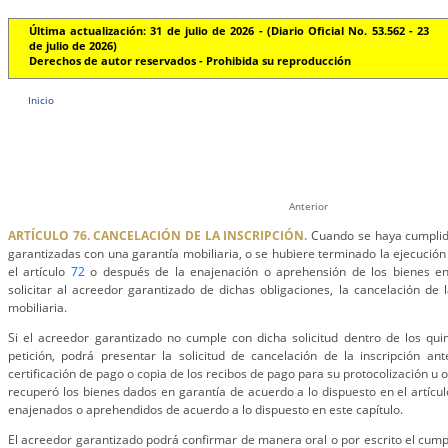
Última actualización: 31 de julio de 2026 - (Diario Oficial No. 53.562 - 23
de julio de 2026)
Derechos de autor reservados - Prohibida su reproducción
Inicio
Anterior
ARTÍCULO 76. CANCELACIÓN DE LA INSCRIPCIÓN.
Cuando se haya cumplido
garantizadas con una garantía mobiliaria, o se hubiere terminado la ejecución
el artículo
72
o después de la enajenación o aprehensión de los bienes en
solicitar al acreedor garantizado de dichas obligaciones, la cancelación de l
mobiliaria.
Si el acreedor garantizado no cumple con dicha solicitud dentro de los quin
petición, podrá presentar la solicitud de cancelación de la inscripción a
certificación de pago o copia de los recibos de pago para su protocolización u 
recuperó los bienes dados en garantía de acuerdo a lo dispuesto en el artícu
enajenados o aprehendidos de acuerdo a lo dispuesto en este capítulo.
El acreedor garantizado podrá confirmar de manera oral o por escrito el cumpl