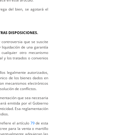
ce en este artículo.
rega del bien, se agotará el
RAS DISPOSICIONES.
 controversia que se suscite
y liquidación de una garantía
 o cualquier otro mecanismo
al y los tratados o convenios
os legalmente autorizados,
rónico de los bienes dados en
 con mecanismos electrónicos
solución de conflictos.
mentación que sea necesaria
será emitida por el Gobierno
enticidad. Esa reglamentación
edios.
refiere el artículo
79
de esta
 cree para la venta o martillo
eventualmente adquieran las