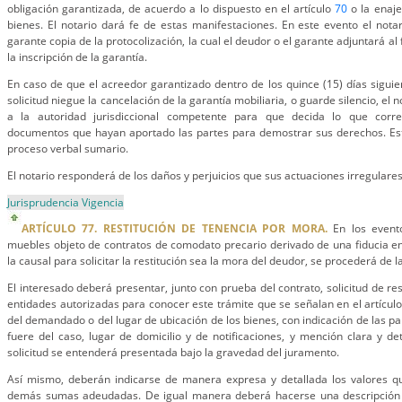
obligación garantizada, de acuerdo a lo dispuesto en el artículo
70
o la enaje
bienes. El notario dará fe de estas manifestaciones. En este evento el nota
garante copia de la protocolización, la cual el deudor o el garante adjuntará a
la inscripción de la garantía.
En caso de que el acreedor garantizado dentro de los quince (15) días siguie
solicitud niegue la cancelación de la garantía mobiliaria, o guarde silencio, el n
a la autoridad jurisdiccional competente para que decida lo que cor
documentos que hayan aportado las partes para demostrar sus derechos. Est
proceso verbal sumario.
El notario responderá de los daños y perjuicios que sus actuaciones irregulare
Jurisprudencia Vigencia
ARTÍCULO 77. RESTITUCIÓN DE TENENCIA POR MORA.
En los evento
muebles objeto de contratos de comodato precario derivado de una fiducia e
la causal para solicitar la restitución sea la mora del deudor, se procederá de 
El interesado deberá presentar, junto con prueba del contrato, solicitud de res
entidades autorizadas para conocer este trámite que se señalan en el artícul
del demandado o del lugar de ubicación de los bienes, con indicación de las par
fuere del caso, lugar de domicilio y de notificaciones, y mención clara y det
solicitud se entenderá presentada bajo la gravedad del juramento.
Así mismo, deberán indicarse de manera expresa y detallada los valores q
demás sumas adeudadas. De igual manera deberá hacerse una descripción d