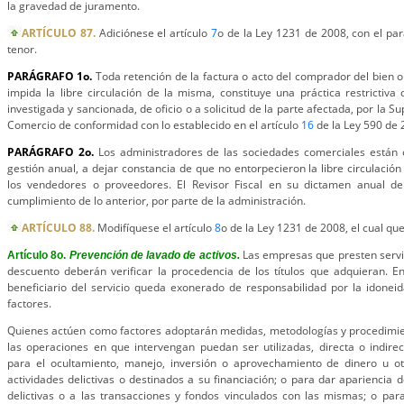
la gravedad de juramento.
ARTÍCULO 87.
Adiciónese el artículo
7
o de la Ley 1231 de 2008, con el par
tenor.
PARÁGRAFO 1o.
Toda retención de la factura o acto del comprador del bien o 
impida la libre circulación de la misma, constituye una práctica restrictiv
investigada y sancionada, de oficio o a solicitud de la parte afectada, por la S
Comercio de conformidad con lo establecido en el artículo
16
de la Ley 590 de 
PARÁGRAFO 2o.
Los administradores de las sociedades comerciales están
gestión anual, a dejar constancia de que no entorpecieron la libre circulación
los vendedores o proveedores. El Revisor Fiscal en su dictamen anual de
cumplimiento de lo anterior, por parte de la administración.
ARTÍCULO 88.
Modifíquese el artículo
8
o de la Ley 1231 de 2008, el cual que
Las empresas que presten servi
Artículo 8o.
Prevención de lavado de activos.
descuento deberán verificar la procedencia de los títulos que adquieran. E
beneficiario del servicio queda exonerado de responsabilidad por la idone
factores.
Quienes actúen como factores adoptarán medidas, metodologías y procedimien
las operaciones en que intervengan puedan ser utilizadas, directa o indir
para el ocultamiento, manejo, inversión o aprovechamiento de dinero u o
actividades delictivas o destinados a su financiación; o para dar apariencia d
delictivas o a las transacciones y fondos vinculados con las mismas; o para