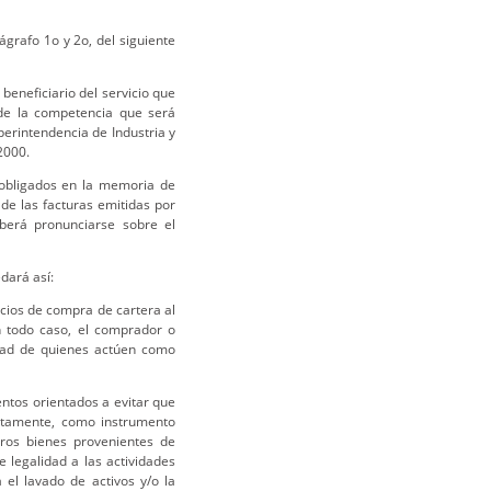
ágrafo 1o y 2o, del siguiente
beneficiario del servicio que
a de la competencia que será
uperintendencia de Industria y
2000.
 obligados en la memoria de
 de las facturas emitidas por
berá pronunciarse sobre el
dará así:
cios de compra de cartera al
n todo caso, el comprador o
idad de quienes actúen como
tos orientados a evitar que
ectamente, como instrumento
tros bienes provenientes de
e legalidad a las actividades
 el lavado de activos y/o la