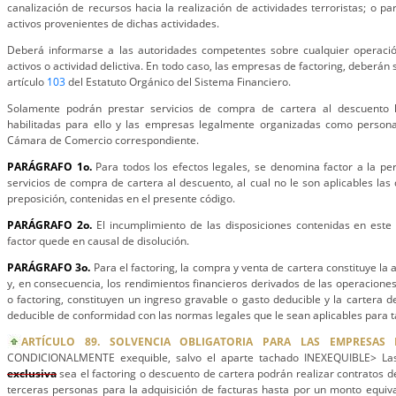
canalización de recursos hacia la realización de actividades terroristas; o p
activos provenientes de dichas actividades.
Deberá informarse a las autoridades competentes sobre cualquier operaci
activos o actividad delictiva. En todo caso, las empresas de factoring, deberán 
artículo
103
del Estatuto Orgánico del Sistema Financiero.
Solamente podrán prestar servicios de compra de cartera al descuento la
habilitadas para ello y las empresas legalmente organizadas como personas 
Cámara de Comercio correspondiente.
PARÁGRAFO 1o.
Para todos los efectos legales, se denomina factor a la per
servicios de compra de cartera al descuento, al cual no le son aplicables las
preposición, contenidas en el presente código.
PARÁGRAFO 2o.
El incumplimiento de las disposiciones contenidas en este 
factor quede en causal de disolución.
PARÁGRAFO 3o.
Para el factoring, la compra y venta de cartera constituye la 
y, en consecuencia, los rendimientos financieros derivados de las operacione
o factoring, constituyen un ingreso gravable o gasto deducible y la cartera d
deducible de conformidad con las normas legales que le sean aplicables para t
ARTÍCULO 89. SOLVENCIA OBLIGATORIA PARA LAS EMPRESAS 
CONDICIONALMENTE exequible, salvo el aparte tachado INEXEQUIBLE> Las
exclusiva
sea el factoring o descuento de cartera podrán realizar contratos d
terceras personas para la adquisición de facturas hasta por un monto equiv