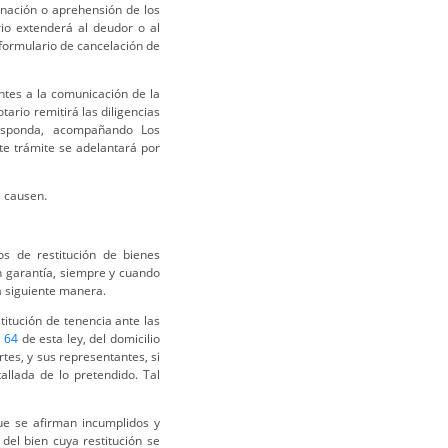
nación o aprehensión de los
rio extenderá al deudor o al
l formulario de cancelación de
ntes a la comunicación de la
otario remitirá las diligencias
responda, acompañando Los
e trámite se adelantará por
s causen.
s de restitución de bienes
n garantía, siempre y cuando
la siguiente manera.
titución de tenencia ante las
o
64
de esta ley, del domicilio
tes, y sus representantes, si
allada de lo pretendido. Tal
ue se afirman incumplidos y
el bien cuya restitución se