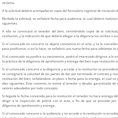
reclama.
A la solicitud deberá acompañarse copia del formulario registral de iniciación d
Recibida la solicitud, se señalará fecha para audiencia, la cual deberá realizars
siguientes.
A ella se convocará al tenedor del bien, remitiéndole copia de la solicitud,
restitución, y la indicación de que deberá allegar a la diligencia los recibos o 
Si el convocado no concurre se dejará constancia en el acta, y se le conceder
para justificarse; si así lo hace, se señalará una nueva fecha para adelantar la d
Si el convocado no justifica su inasistencia, podrá el interesado dirigirse a la in
la práctica de la diligencia de aprehensión y entrega del bien cuya restitución se
Si el convocado concurre a la diligencia y accede a la restitución se procederá
se consignará la voluntad de las partes de dar por terminado el contrato y real
restitución del bien, señalándose un plazo o fecha para la entrega, el cual no 
días siguientes. Este convenio no exime al tenedor o deudor garantizado de s
valores adeudados por todo concepto.
Si llegada la fecha convenida para la restitución el tenedor no hace entrega de
dirigir a la inspección de policía con el acta, a fin de que se proceda por 
diligencia de aprehensión y entrega.
Si el convocado concurre a la audiencia y no accede a la restitución ni acredit