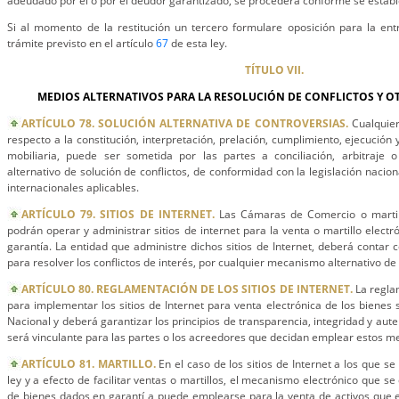
adeudado por él o por el deudor garantizado, se procederá conforme se estable
Si al momento de la restitución un tercero formulare oposición para la ent
trámite previsto en el artículo
67
de esta ley.
TÍTULO VII.
MEDIOS ALTERNATIVOS PARA LA RESOLUCIÓN DE CONFLICTOS Y OT
ARTÍCULO 78. SOLUCIÓN ALTERNATIVA DE CONTROVERSIAS.
Cualquier
respecto a la constitución, interpretación, prelación, cumplimiento, ejecución 
mobiliaria, puede ser sometida por las partes a conciliación, arbitraje
alternativo de solución de conflictos, de conformidad con la legislación nacion
internacionales aplicables.
ARTÍCULO 79. SITIOS DE INTERNET.
Las Cámaras de Comercio o martill
podrán operar y administrar sitios de internet para la venta o martillo elect
garantía. La entidad que administre dichos sitios de Internet, deberá contar
para resolver los conflictos de interés, por cualquier mecanismo alternativo de 
ARTÍCULO 80. REGLAMENTACIÓN DE LOS SITIOS DE INTERNET.
La regla
para implementar los sitios de Internet para venta electrónica de los bienes 
Nacional y deberá garantizar los principios de transparencia, integridad y aut
será vinculante para las partes o los acreedores que decidan emplear estos m
ARTÍCULO 81. MARTILLO.
En el caso de los sitios de Internet a los que se 
ley y a efecto de facilitar ventas o martillos, el mecanismo electrónico que se
de bienes dados en garantí a puede emplearse para la venta de activos que 