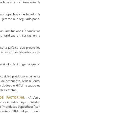
ara buscar el ocultamiento de
ón sospechosa de lavado de
sujetarse a lo regulado por el
s instituciones financieras
jurídicas e inscritas en la
sona jurídica que preste los
 disposiciones vigentes sobre
artículo dará lugar a que el
actividad productora de renta
s de descuento, redescuento,
e dudoso o difícil recaudo es
ales efectos.
DE FACTORING.
<Artículo
 sociedades cuya actividad
e “mandatos específicos” con
alente al 10% del patrimonio