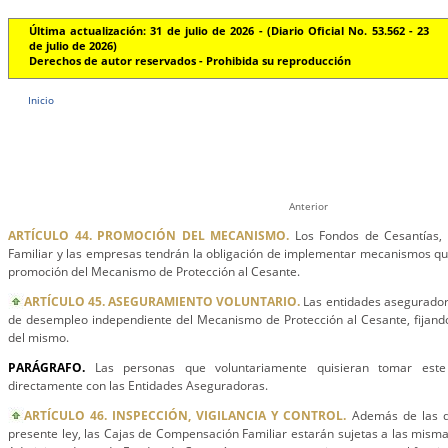
Última actualización: 31 de julio de 2026 - (Diario Oficial No. 53.562 - 23
de julio de 2026)
Derechos de autor reservados - Prohibida su reproducción
Inicio
Anterior
ARTÍCULO 44. PROMOCIÓN DEL MECANISMO.
Los Fondos de Cesantías,
Familiar y las empresas tendrán la obligación de implementar mecanismos que
promoción del Mecanismo de Protección al Cesante.
ARTÍCULO 45. ASEGURAMIENTO VOLUNTARIO.
Las entidades asegurador
de desempleo independiente del Mecanismo de Protección al Cesante, fijand
del mismo.
PARÁGRAFO.
Las personas que voluntariamente quisieran tomar este
directamente con las Entidades Aseguradoras.
ARTÍCULO 46. INSPECCIÓN, VIGILANCIA Y CONTROL.
Además de las di
presente ley, las Cajas de Compensación Familiar estarán sujetas a las mism