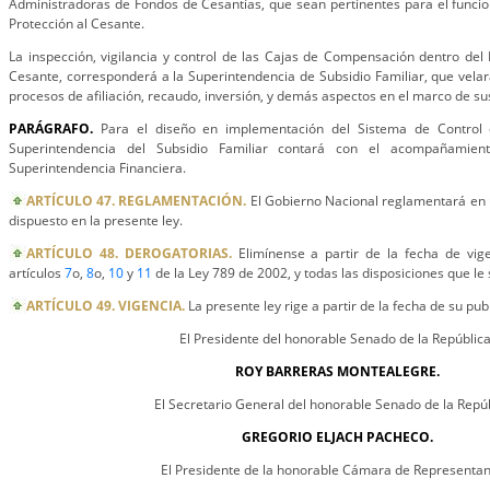
Administradoras de Fondos de Cesantías, que sean pertinentes para el func
Protección al Cesante.
La inspección, vigilancia y control de las Cajas de Compensación dentro de
Cesante, corresponderá a la Superintendencia de Subsidio Familiar, que velar
procesos de afiliación, recaudo, inversión, y demás aspectos en el marco de s
PARÁGRAFO.
Para el diseño en implementación del Sistema de Control 
Superintendencia del Subsidio Familiar contará con el acompañamien
Superintendencia Financiera.
ARTÍCULO 47. REGLAMENTACIÓN.
El Gobierno Nacional reglamentará en u
dispuesto en la presente ley.
ARTÍCULO 48. DEROGATORIAS.
Elimínense a partir de la fecha de vige
artículos
7
o,
8
o,
10
y
11
de la Ley 789 de 2002, y todas las disposiciones que le 
ARTÍCULO 49. VIGENCIA.
La presente ley rige a partir de la fecha de su pub
El Presidente del honorable Senado de la República
ROY BARRERAS MONTEALEGRE.
El Secretario General del honorable Senado de la Repúb
GREGORIO ELJACH PACHECO.
El Presidente de la honorable Cámara de Representan