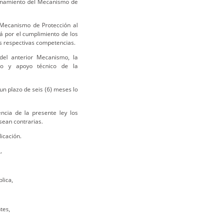
ionamiento del Mecanismo de
l Mecanismo de Protección al
á por el cumplimiento de los
us respectivas competencias.
del anterior Mecanismo, la
to y apoyo técnico de la
n plazo de seis (6) meses lo
ncia de la presente ley los
sean contrarias.
licación.
,
lica,
tes,