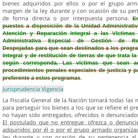
bienes adquiridos por ellos o por el grupo arm
margen de la ley durante y con ocasión de su per
de forma directa o por interpuesta persona.
E
puestos a disposición de la Unidad Administrativ
Atención y Reparación Integral a las Víctimas
Administrativa Especial de Gestión de Res
Despojadas para que sean destinados a los progr
integral y de restitución de tierras de que trata l
según corresponda. Las víctimas que sean ac
procedimientos penales especiales de justicia y p
.
preferente a estos programas
Jurisprudencia Vigencia
La Fiscalía General de la Nación tomará todas las
para perseguir los bienes a los que se refiere el pr
no hayan sido entregados, ofrecidos o denunciados
El postulado que no entregue, ofrezca o denunci
adquiridos por él o por el grupo armado organiza
ley durante y con ocasión de su pertenencia a