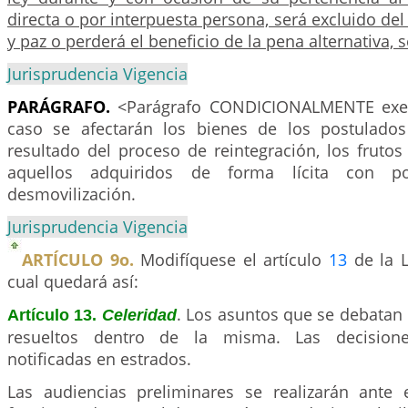
directa o por interpuesta persona, será excluido del
y paz o perderá el beneficio de la pena alternativa,
Jurisprudencia Vigencia
PARÁGRAFO.
<Parágrafo CONDICIONALMENTE exeq
caso se afectarán los bienes de los postulado
resultado del proceso de reintegración, los fruto
aquellos adquiridos de forma lícita con po
desmovilización.
Jurisprudencia Vigencia
ARTÍCULO 9o.
Modifíquese el artículo
13
de la L
cual quedará así:
. Los asuntos que se debatan
Artículo 13.
Celeridad
resueltos dentro de la misma. Las decision
notificadas en estrados.
Las audiencias preliminares se realizarán ante