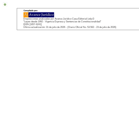
Disposiciones analizadas por Avance Jurídico Casa Editorial Ltda.©
"Leyes desde 1992 - Vigencia Expresa y Sentencias de Constitucionalidad"
ISSN [1657-6241]
Última actualización: 31 de julio de 2026 - (Diario Oficial No. 53.562 - 23 de julio de 2026)