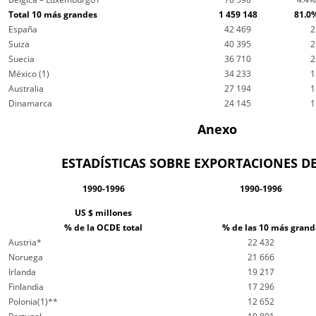
Total 10 más grandes
1 459 148
81.0
España
42 469
2
Suiza
40 395
2
Suecia
36 710
2
México (1)
34 233
1
Australia
27 194
1
Dinamarca
24 145
1
Anexo
ESTADÍSTICAS SOBRE EXPORTACIONES DE
1990-1996
1990-1996
US $ millones
% de la OCDE total
% de las 10 más grand
Austria*
22 432
Noruega
21 666
Irlanda
19 217
Finlandia
17 296
Polonia(1)**
12 652