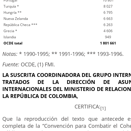
Portugal
10 801
Turquía *
8 027
Hungría **
6 795
Nueva Zelanda
6 663
República Checa ***
6 263
Grecia *
4 606
Islandia
949
OCDE total
1 801 661
Notas:
* 1990-1995; ** 1991-1996; *** 1993-1996.
Fuente:
OCDE, (1) FMI.
LA SUSCRITA COORDINADORA DEL GRUPO INTERN
TRATADOS DE LA DIRECCIÓN DE ASUNT
INTERNACIONALES DEL MINISTERIO DE RELACION
LA REPÚBLICA DE COLOMBIA,
CERTIFICA:
[1]
Que la reproducción del texto que antecede es
completa de la “Convención para Combatir el Coh