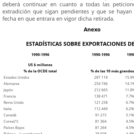
deberá continuar en cuanto a todas las peticio
extradición que sigan pendientes y que se hayan
fecha en que entrara en vigor dicha retirada.
Anexo
ESTADÍSTICAS SOBRE EXPORTACIONES DE
1990-1996
1990-1996
199
US $ millones
% de la OCDE total
% de las 10 más grandes
Estados Unidos
287 118
15.9
Alemania
254 746
14.1
Japón
212 665
11.8
Francia
138 471
7.7%
Reino Unido
121 258
6.7%
Italia
112 449
6.2%
Canadá
91 215
5.1%
Corea(1)
81 364
4.5%
Países Bajos
81 264
4.5%
Bélgica – Luxemburgo1
78 598
4.4%