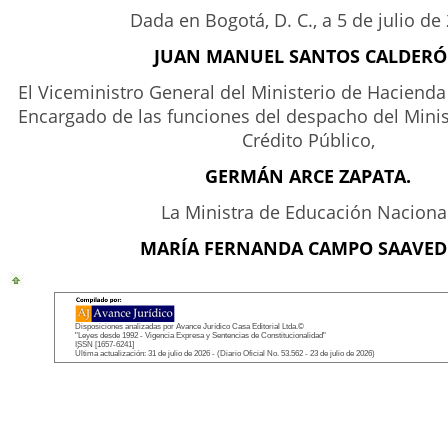
Dada en Bogotá, D. C., a 5 de julio de
JUAN MANUEL SANTOS CALDER
El Viceministro General del Ministerio de Hacienda 
Encargado de las funciones del despacho del Mini
Crédito Público,
GERMÁN ARCE ZAPATA.
La Ministra de Educación Nacional
MARÍA FERNANDA CAMPO SAAVED
Disposiciones analizadas por Avance Jurídico Casa Editorial Ltda.©
"Leyes desde 1992 - Vigencia Expresa y Sentencias de Constitucionalidad"
ISSN [1657-6241]
Última actualización: 31 de julio de 2026 - (Diario Oficial No. 53.562 - 23 de julio de 2026)