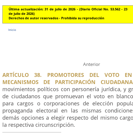
Última actualización: 31 de julio de 2026 - (Diario Oficial No. 53.562 - 23
de julio de 2026)
Derechos de autor reservados - Prohibida su reproducción
Inicio
Anterior
ARTÍCULO 38. PROMOTORES DEL VOTO E
MECANISMOS DE PARTICIPACIÓN CIUDADANA
movimientos políticos con personería jurídica, y gr
de ciudadanos que promuevan el voto en blanc
para cargos o corporaciones de elección popula
propaganda electoral en las mismas condiciones
demás opciones a elegir respecto del mismo cargo
la respectiva circunscripción.