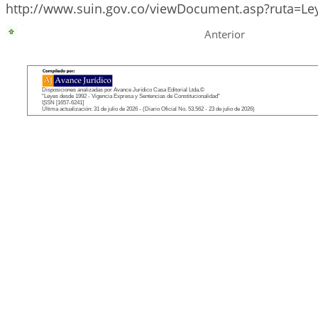
http://www.suin.gov.co/viewDocument.asp?ruta=Le
Anterior
Disposiciones analizadas por Avance Jurídico Casa Editorial Ltda.©
"Leyes desde 1992 - Vigencia Expresa y Sentencias de Constitucionalidad"
ISSN [1657-6241]
Última actualización: 31 de julio de 2026 - (Diario Oficial No. 53.562 - 23 de julio de 2026)