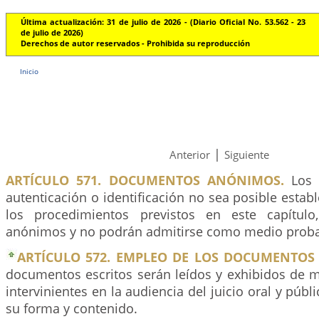
Última actualización: 31 de julio de 2026 - (Diario Oficial No. 53.562 - 23
de julio de 2026)
Derechos de autor reservados - Prohibida su reproducción
Inicio
|
Anterior
Siguiente
ARTÍCULO 571. DOCUMENTOS ANÓNIMOS.
Los 
autenticación o identificación no sea posible estab
los procedimientos previstos en este capítulo
anónimos y no podrán admitirse como medio proba
ARTÍCULO 572. EMPLEO DE LOS DOCUMENTOS E
documentos escritos serán leídos y exhibidos de 
intervinientes en la audiencia del juicio oral y púb
su forma y contenido.