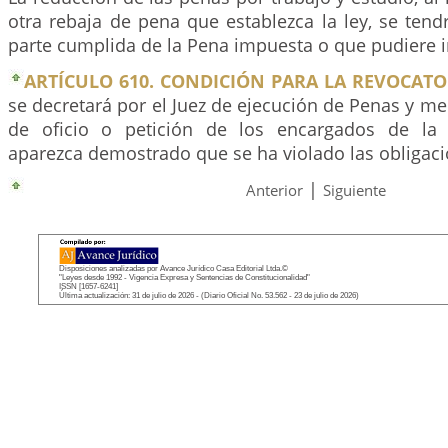
otra rebaja de pena que establezca la ley, se ten
parte cumplida de la Pena impuesta o que pudiere 
ARTÍCULO 610. CONDICIÓN PARA LA REVOCATO
se decretará por el Juez de ejecución de Penas y m
de oficio o petición de los encargados de la v
aparezca demostrado que se ha violado las obligaci
|
Anterior
Siguiente
Disposiciones analizadas por Avance Jurídico Casa Editorial Ltda.©
"Leyes desde 1992 - Vigencia Expresa y Sentencias de Constitucionalidad"
ISSN [1657-6241]
Última actualización: 31 de julio de 2026 - (Diario Oficial No. 53.562 - 23 de julio de 2026)